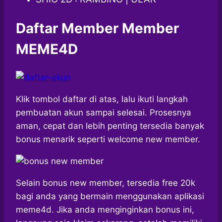
Daftar Member Member
MEME4D
Klik tombol daftar di atas, lalu ikuti langkah
pembuatan akun sampai selesai. Prosesnya
aman, cepat dan lebih penting tersedia banyak
bonus menarik seperti welcome new member.
Selain bonus new member, tersedia free 20k
bagi anda yang bermain menggunakan aplikasi
meme4d. Jika anda menginginkan bonus ini,