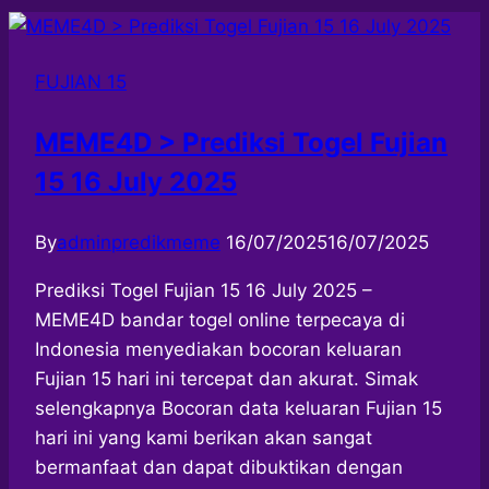
FUJIAN 15
MEME4D > Prediksi Togel Fujian
15 16 July 2025
By
adminpredikmeme
16/07/2025
16/07/2025
Prediksi Togel Fujian 15 16 July 2025 –
MEME4D bandar togel online terpecaya di
Indonesia menyediakan bocoran keluaran
Fujian 15 hari ini tercepat dan akurat. Simak
selengkapnya Bocoran data keluaran Fujian 15
hari ini yang kami berikan akan sangat
bermanfaat dan dapat dibuktikan dengan