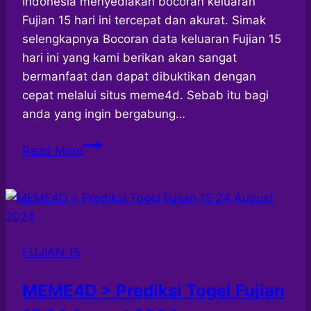
Indonesia menyediakan bocoran keluaran
Fujian 15 hari ini tercepat dan akurat. Simak
selengkapnya Bocoran data keluaran Fujian 15
hari ini yang kami berikan akan sangat
bermanfaat dan dapat dibuktikan dengan
cepat melalui situs meme4d. Sebab itu bagi
anda yang ingin bergabung…
MEME4D
Read More
>
Prediksi
Togel
Fujian
15
FUJIAN 15
21
August
MEME4D > Prediksi Togel Fujian
2024