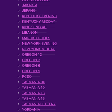
JAKARTA
JEPANG
KENTUCKY EVENING
KENTUCKY MIDDAY
KINGKONG 4D
LIBANON
MAROKO POOLS
NEW YORK EVENING
NEW YORK MIDDAY
OREGON 12
OREGON 3
OREGON 6
OREGON 9
PCSO
TASMANIA 06
TASMANIA 10
TASMANIA 13
TASMANIA 16
TASMANIALOTTERY
YORDANIA