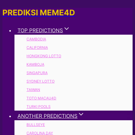
PREDIKSI MEME4D
Skip
to
content
TOP PREDICTIONS
CAMBODIA
CALIFORNIA
HONGKONG LOTTO
KAMBOJA
SINGAPURA
SYDNEY LOTTO
TAIWAN
TOTO MACAU4D
TURKI POOLS
ANOTHER PREDICTIONS
BULLSEYE
CAROLINA DAY