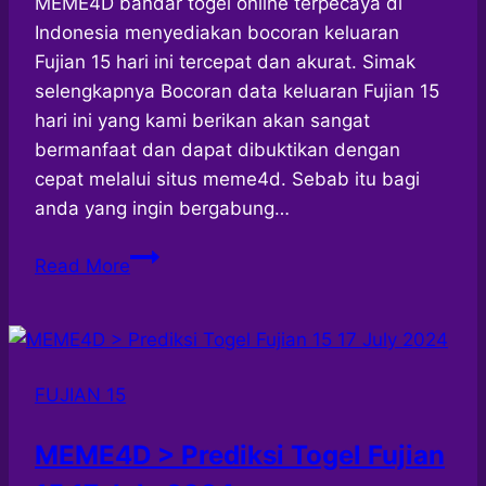
MEME4D bandar togel online terpecaya di
Indonesia menyediakan bocoran keluaran
Fujian 15 hari ini tercepat dan akurat. Simak
selengkapnya Bocoran data keluaran Fujian 15
hari ini yang kami berikan akan sangat
bermanfaat dan dapat dibuktikan dengan
cepat melalui situs meme4d. Sebab itu bagi
anda yang ingin bergabung…
MEME4D
Read More
>
Prediksi
Togel
Fujian
FUJIAN 15
15
30
MEME4D > Prediksi Togel Fujian
December