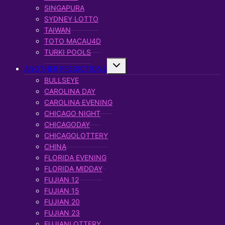
SINGAPURA
SYDNEY LOTTO
TAIWAN
TOTO MACAU4D
TURKI POOLS
Toggle
ANOTHER PREDICTIONS
child
menu
BULLSEYE
CAROLINA DAY
CAROLINA EVENING
CHICAGO NIGHT
CHICAGODAY
CHICAGOLOTTERY
CHINA
FLORIDA EVENING
FLORIDA MIDDAY
FUJIAN 12
FUJIAN 15
FUJIAN 20
FUJIAN 23
FUJIANLOTTERY