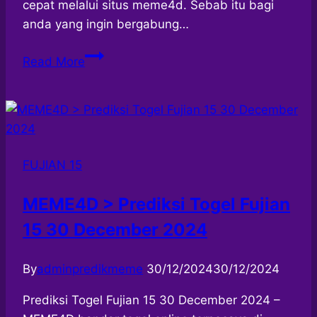
cepat melalui situs meme4d. Sebab itu bagi
anda yang ingin bergabung…
MEME4D
Read More
>
Prediksi
Togel
Fujian
15
FUJIAN 15
16
July
MEME4D > Prediksi Togel Fujian
2025
15 30 December 2024
By
adminpredikmeme
30/12/2024
30/12/2024
Prediksi Togel Fujian 15 30 December 2024 –