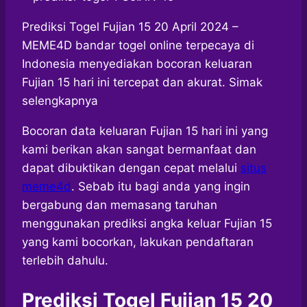
Prediksi Togel Fujian 15 20 April 2024 –
MEME4D bandar togel online terpecaya di
Indonesia menyediakan bocoran keluaran
Fujian 15 hari ini tercepat dan akurat. Simak
selengkapnya
Bocoran data keluaran Fujian 15 hari ini yang
kami berikan akan sangat bermanfaat dan
dapat dibuktikan dengan cepat melalui
situs
meme4d
. Sebab itu bagi anda yang ingin
bergabung dan memasang taruhan
menggunakan prediksi angka keluar Fujian 15
yang kami bocorkan, lakukan pendaftaran
terlebih dahulu.
Prediksi Togel Fujian 15 20