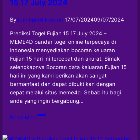
15 17 July 2024
2024
By
adminpredikmeme
17/07/2024
09/07/2024
Prediksi Togel Fujian 15 17 July 2024 –
MEME4D bandar togel online terpecaya di
Indonesia menyediakan bocoran keluaran
Fujian 15 hari ini tercepat dan akurat. Simak
selengkapnya Bocoran data keluaran Fujian 15
hari ini yang kami berikan akan sangat
bermanfaat dan dapat dibuktikan dengan
cepat melalui situs meme4d. Sebab itu bagi
anda yang ingin bergabung…
MEME4D
Read More
>
Prediksi
Togel