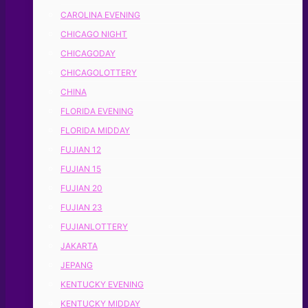
CAROLINA EVENING
CHICAGO NIGHT
CHICAGODAY
CHICAGOLOTTERY
CHINA
FLORIDA EVENING
FLORIDA MIDDAY
FUJIAN 12
FUJIAN 15
FUJIAN 20
FUJIAN 23
FUJIANLOTTERY
JAKARTA
JEPANG
KENTUCKY EVENING
KENTUCKY MIDDAY