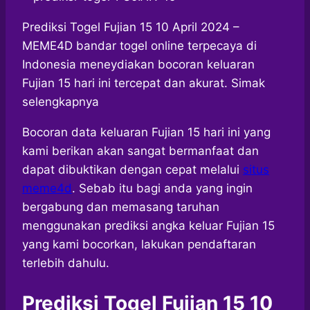
Prediksi Togel Fujian 15 10 April 2024 –
MEME4D bandar togel online terpecaya di
Indonesia meneydiakan bocoran keluaran
Fujian 15 hari ini tercepat dan akurat. Simak
selengkapnya
Bocoran data keluaran Fujian 15 hari ini yang
kami berikan akan sangat bermanfaat dan
dapat dibuktikan dengan cepat melalui
situs
meme4d
. Sebab itu bagi anda yang ingin
bergabung dan memasang taruhan
menggunakan prediksi angka keluar Fujian 15
yang kami bocorkan, lakukan pendaftaran
terlebih dahulu.
Prediksi Togel Fujian 15 10