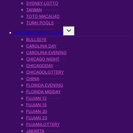
SYDNEY LOTTO
TAIWAN
TOTO MACAU4D
TURKI POOLS
Toggle
ANOTHER PREDICTIONS
child
menu
BULLSEYE
CAROLINA DAY
CAROLINA EVENING
CHICAGO NIGHT
CHICAGODAY
CHICAGOLOTTERY
CHINA
FLORIDA EVENING
FLORIDA MIDDAY
FUJIAN 12
FUJIAN 15
FUJIAN 20
FUJIAN 23
FUJIANLOTTERY
JAKARTA