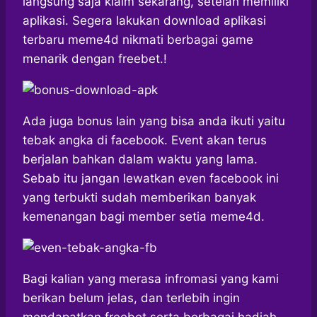
langsung saja klaim sekarang, setelah memiliki
aplikasi. Segera lakukan download aplikasi
terbaru meme4d nikmati berbagai game
menarik dengan freebet.!
Ada juga bonus lain yang bisa anda ikuti yaitu
tebak angka di facebook. Event akan terus
berjalan bahkan dalam waktu yang lama.
Sebab itu jangan lewatkan even facebook ini
yang terbukti sudah memberikan banyak
kemenangan bagi member setia meme4d.
Bagi kalian yang merasa infromasi yang kami
berikan belum jelas, dan terlebih ingin