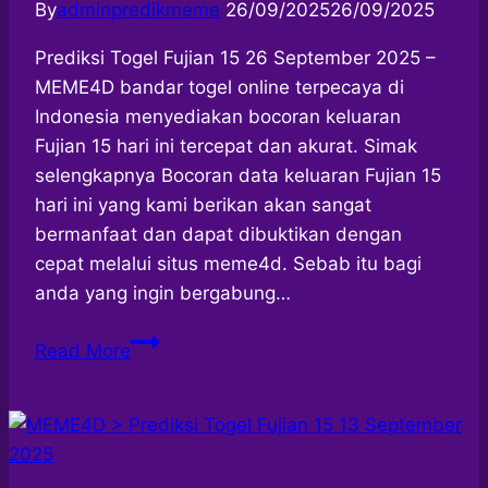
By
adminpredikmeme
26/09/2025
26/09/2025
Prediksi Togel Fujian 15 26 September 2025 –
MEME4D bandar togel online terpecaya di
Indonesia menyediakan bocoran keluaran
Fujian 15 hari ini tercepat dan akurat. Simak
selengkapnya Bocoran data keluaran Fujian 15
hari ini yang kami berikan akan sangat
bermanfaat dan dapat dibuktikan dengan
cepat melalui situs meme4d. Sebab itu bagi
anda yang ingin bergabung…
MEME4D
Read More
>
Prediksi
Togel
Fujian
15