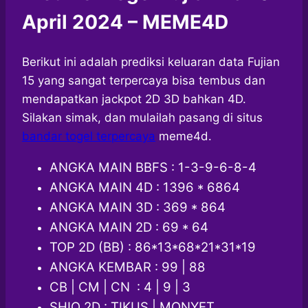
April 2024 – MEME4D
Berikut ini adalah prediksi keluaran data Fujian
15 yang sangat terpercaya bisa tembus dan
mendapatkan jackpot 2D 3D bahkan 4D.
Silakan simak, dan mulailah pasang di situs
bandar togel terpercaya
meme4d.
ANGKA MAIN BBFS : 1-3-9-6-8-4
ANGKA MAIN 4D : 1396 * 6864
ANGKA MAIN 3D : 369 * 864
ANGKA MAIN 2D : 69 * 64
TOP 2D (BB) : 86*13*68*21*31*19
ANGKA KEMBAR : 99 | 88
CB | CM | CN : 4 | 9 | 3
SHIO 2D : TIKUS | MONYET