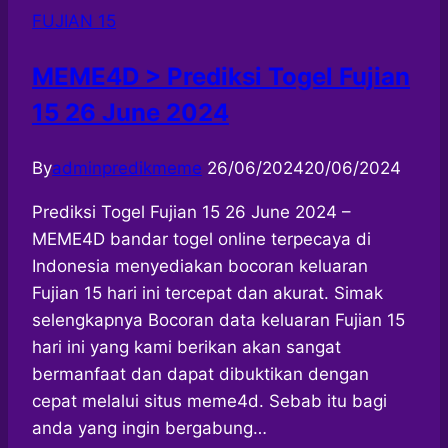
FUJIAN 15
MEME4D > Prediksi Togel Fujian
15 26 June 2024
By
adminpredikmeme
26/06/2024
20/06/2024
Prediksi Togel Fujian 15 26 June 2024 –
MEME4D bandar togel online terpecaya di
Indonesia menyediakan bocoran keluaran
Fujian 15 hari ini tercepat dan akurat. Simak
selengkapnya Bocoran data keluaran Fujian 15
hari ini yang kami berikan akan sangat
bermanfaat dan dapat dibuktikan dengan
cepat melalui situs meme4d. Sebab itu bagi
anda yang ingin bergabung…