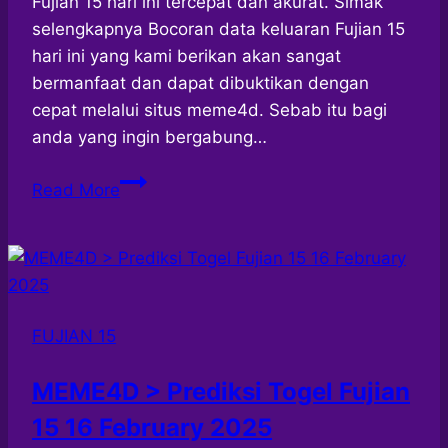
Fujian 15 hari ini tercepat dan akurat. Simak
selengkapnya Bocoran data keluaran Fujian 15
hari ini yang kami berikan akan sangat
bermanfaat dan dapat dibuktikan dengan
cepat melalui situs meme4d. Sebab itu bagi
anda yang ingin bergabung…
MEME4D
Read More
>
Prediksi
Togel
Fujian
15
FUJIAN 15
16
September
MEME4D > Prediksi Togel Fujian
2025
15 16 February 2025