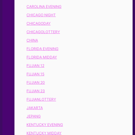
CAROLINA EVENING
CHICAGO NIGHT
CHICAGODAY
CHICAGOLOTTERY
CHINA
FLORIDA EVENING
FLORIDA MIDDAY
FUJIAN 12
FUJIAN 15
FUJIAN 20
FUJIAN 23
FUJIANLOTTERY
JAKARTA
JEPANG
KENTUCKY EVENING
KENTUCKY MIDDAY