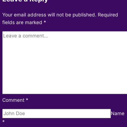
15
Your email address will not be published.
16
Required
fields are marked
February
*
2025
Comment
*
Name
*