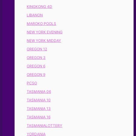
KINGKONG 4D
LIBANON
MAROKO POOLS
NEW YORK EVENING
NEW YORK MIDDAY
OREGON 12
OREGON 3
OREGON 6
OREGON 9
PCSO
TASMANIA 06
TASMANIA 10
TASMANIA 13
TASMANIA 16
TASMANIALOTTERY
YORDANIA