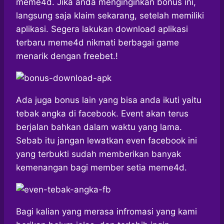
meme4d. Jika anda menginginkan bonus ini,
langsung saja klaim sekarang, setelah memiliki
aplikasi. Segera lakukan download aplikasi
terbaru meme4d nikmati berbagai game
menarik dengan freebet.!
Ada juga bonus lain yang bisa anda ikuti yaitu
tebak angka di facebook. Event akan terus
berjalan bahkan dalam waktu yang lama.
Sebab itu jangan lewatkan even facebook ini
yang terbukti sudah memberikan banyak
kemenangan bagi member setia meme4d.
Bagi kalian yang merasa infromasi yang kami