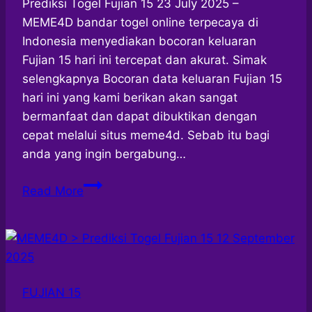
Prediksi Togel Fujian 15 23 July 2025 –
MEME4D bandar togel online terpecaya di
Indonesia menyediakan bocoran keluaran
Fujian 15 hari ini tercepat dan akurat. Simak
selengkapnya Bocoran data keluaran Fujian 15
hari ini yang kami berikan akan sangat
bermanfaat dan dapat dibuktikan dengan
cepat melalui situs meme4d. Sebab itu bagi
anda yang ingin bergabung…
MEME4D
Read More
>
Prediksi
Togel
Fujian
15
FUJIAN 15
23