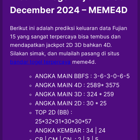
December 2024 – MEME4D
Berikut ini adalah prediksi keluaran data Fujian
15 yang sangat terpercaya bisa tembus dan
mendapatkan jackpot 2D 3D bahkan 4D.
Silakan simak, dan mulailah pasang di situs
bandar togel terpercaya
meme4d.
ANGKA MAIN BBFS : 3-6-3-0-6-5
ANGKA MAIN 4D : 2589* 3575
ANGKA MAIN 3D : 324 * 259
ANGKA MAIN 2D : 30 * 25
TOP 2D (BB) :
25*32*31*30*30*57
ANGKA KEMBAR : 34 | 24
CB | CM | CN : 2 | 3 | 5