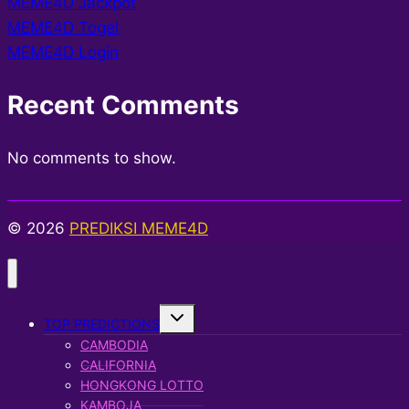
MEME4D Jackpot
MEME4D Togel
MEME4D Login
Recent Comments
No comments to show.
© 2026
PREDIKSI MEME4D
Toggle
TOP PREDICTIONS
child
menu
CAMBODIA
CALIFORNIA
HONGKONG LOTTO
KAMBOJA