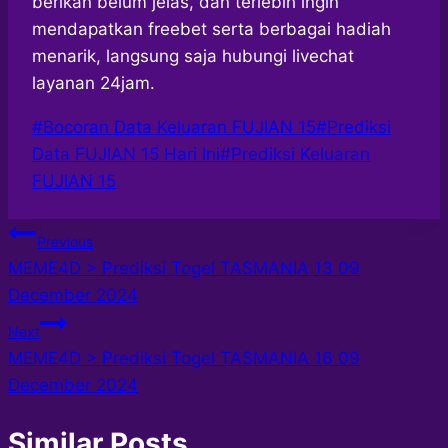
berikan belum jelas, dan terlebih ingin
mendapatkan freebet serta berbagai hadiah
menarik, langsung saja hubungi livechat
layanan 24jam.
Post
#
Bocoran Data Keluaran FUJIAN 15
#
Prediksi
Tags:
Data FUJIAN 15 Hari Ini
#
Prediksi Keluaran
FUJIAN 15
Post
Previous
MEME4D > Prediksi Togel TASMANIA 13 09
navigation
December 2024
Next
MEME4D > Prediksi Togel TASMANIA 16 09
December 2024
Similar Posts