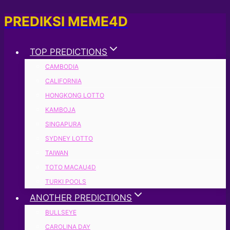
PREDIKSI MEME4D
Skip
to
content
TOP PREDICTIONS
CAMBODIA
CALIFORNIA
HONGKONG LOTTO
KAMBOJA
SINGAPURA
SYDNEY LOTTO
TAIWAN
TOTO MACAU4D
TURKI POOLS
ANOTHER PREDICTIONS
BULLSEYE
CAROLINA DAY