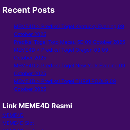
Recent Posts
MEME4D > Prediksi Togel Kentucky Evening 09
October 2025
Prediksi Togel Toto Macau 5D 09 October 2025
MEME4D > Prediksi Togel Oregon 03 09
October 2025
MEME4D > Prediksi Togel New York Evening 09
October 2025
MEME4D > Prediksi Togel TURKI POOLS 09
October 2025
Link MEME4D Resmi
MEME4D
MEME4D Slot