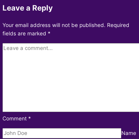
Leave a Reply
Fujian
15
Your email address will not be published.
14
Required
fields are marked
July
*
2024
Comment
*
Name