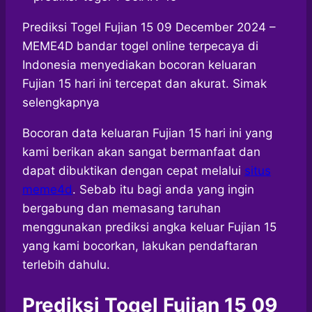
Prediksi Togel Fujian 15 09 December 2024 –
MEME4D bandar togel online terpecaya di
Indonesia menyediakan bocoran keluaran
Fujian 15 hari ini tercepat dan akurat. Simak
selengkapnya
Bocoran data keluaran Fujian 15 hari ini yang
kami berikan akan sangat bermanfaat dan
dapat dibuktikan dengan cepat melalui
situs
meme4d
. Sebab itu bagi anda yang ingin
bergabung dan memasang taruhan
menggunakan prediksi angka keluar Fujian 15
yang kami bocorkan, lakukan pendaftaran
terlebih dahulu.
Prediksi Togel Fujian 15 09