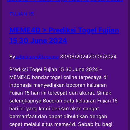
FUJIAN 15
MEME4D > Prediksi Togel Fujian
15 30 June 2024
By
adminpredikmeme
30/06/2024
20/06/2024
Prediksi Togel Fujian 15 30 June 2024 –
MEME4D bandar togel online terpecaya di
Indonesia menyediakan bocoran keluaran
Fujian 15 hari ini tercepat dan akurat. Simak
selengkapnya Bocoran data keluaran Fujian 15
hari ini yang kami berikan akan sangat
bermanfaat dan dapat dibuktikan dengan
cepat melalui situs meme4d. Sebab itu bagi