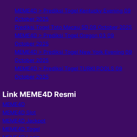
MEME4D > Prediksi Togel Kentucky Evening 09
October 2025
Prediksi Togel Toto Macau 5D 09 October 2025
MEME4D > Prediksi Togel Oregon 03 09
October 2025
MEME4D > Prediksi Togel New York Evening 09
October 2025
MEME4D > Prediksi Togel TURKI POOLS 09
October 2025
Link MEME4D Resmi
MEME4D
MEME4D Slot
MEME4D Jackpot
MEME4D Togel