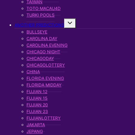
TAIWAN
TOTO MACAU4D
TURKI POOLS
Toggle
ANOTHER PREDICTIONS
child
menu
BULLSEYE
CAROLINA DAY
CAROLINA EVENING
CHICAGO NIGHT
CHICAGODAY
CHICAGOLOTTERY
CHINA
FLORIDA EVENING
FLORIDA MIDDAY
FUJIAN 12
FUJIAN 15
FUJIAN 20
FUJIAN 23
FUJIANLOTTERY
JAKARTA
JEPANG