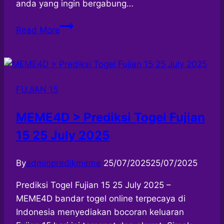
anda yang ingin bergabung…
MEME4D
Read More
>
Prediksi
Togel
Fujian
FUJIAN 15
15
30
MEME4D > Prediksi Togel Fujian
June
15 25 July 2025
2024
By
adminpredikmeme
25/07/2025
25/07/2025
Prediksi Togel Fujian 15 25 July 2025 –
MEME4D bandar togel online terpecaya di
Indonesia menyediakan bocoran keluaran