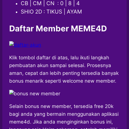
CB | CM | CN : 0 | 8 | 4
SHIO 2D : TIKUS | AYAM
Daftar Member MEME4D
Klik tombol daftar di atas, lalu ikuti langkah
pembuatan akun sampai selesai. Prosesnya
aman, cepat dan lebih penting tersedia banyak
bonus menarik seperti welcome new member.
Selain bonus new member, tersedia free 20k
bagi anda yang bermain menggunakan aplikasi
meme4d. Jika anda menginginkan bonus ini,