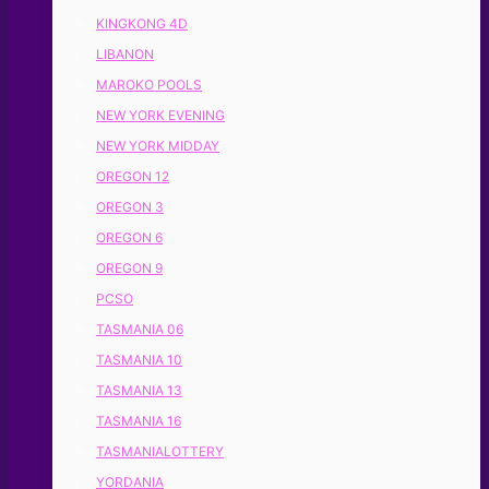
KINGKONG 4D
LIBANON
MAROKO POOLS
NEW YORK EVENING
NEW YORK MIDDAY
OREGON 12
OREGON 3
OREGON 6
OREGON 9
PCSO
TASMANIA 06
TASMANIA 10
TASMANIA 13
TASMANIA 16
TASMANIALOTTERY
YORDANIA