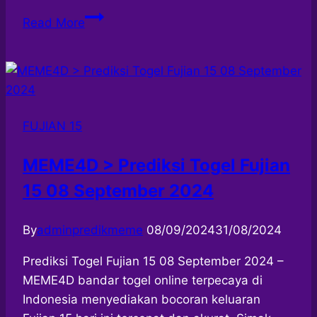
MEME4D
Read More
>
Prediksi
Togel
Fujian
15
FUJIAN 15
12
August
MEME4D > Prediksi Togel Fujian
2024
15 08 September 2024
By
adminpredikmeme
08/09/2024
31/08/2024
Prediksi Togel Fujian 15 08 September 2024 –
MEME4D bandar togel online terpecaya di
Indonesia menyediakan bocoran keluaran