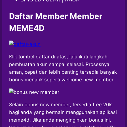
Daftar Member Member
MEME4D
Klik tombol daftar di atas, lalu ikuti langkah
pembuatan akun sampai selesai. Prosesnya
aman, cepat dan lebih penting tersedia banyak
bonus menarik seperti welcome new member.
Selain bonus new member, tersedia free 20k
bagi anda yang bermain menggunakan aplikasi
meme4d. Jika anda menginginkan bonus ini,