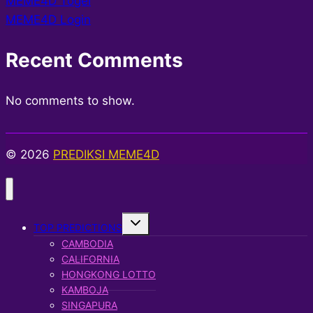
MEME4D Togel
MEME4D Login
Recent Comments
No comments to show.
© 2026
PREDIKSI MEME4D
Toggle
TOP PREDICTIONS
child
menu
CAMBODIA
CALIFORNIA
HONGKONG LOTTO
KAMBOJA
SINGAPURA