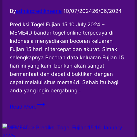
By
adminpredikmeme
10/07/2024
26/06/2024
Prediksi Togel Fujian 15 10 July 2024 –
MEME4D bandar togel online terpecaya di
Indonesia menyediakan bocoran keluaran
Fujian 15 hari ini tercepat dan akurat. Simak
selengkapnya Bocoran data keluaran Fujian 15
hari ini yang kami berikan akan sangat
bermanfaat dan dapat dibuktikan dengan
cepat melalui situs meme4d. Sebab itu bagi
anda yang ingin bergabung…
MEME4D
Read More
>
Prediksi
Togel
Fujian