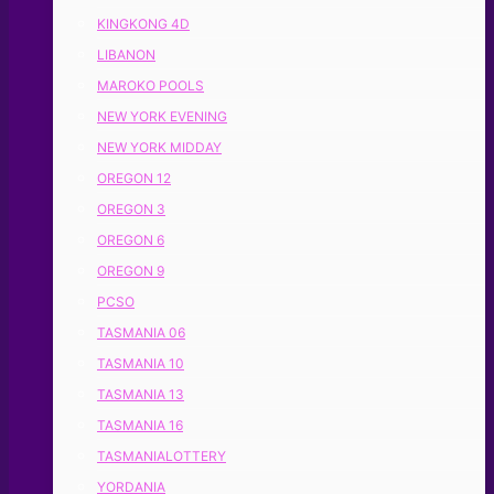
KINGKONG 4D
LIBANON
MAROKO POOLS
NEW YORK EVENING
NEW YORK MIDDAY
OREGON 12
OREGON 3
OREGON 6
OREGON 9
PCSO
TASMANIA 06
TASMANIA 10
TASMANIA 13
TASMANIA 16
TASMANIALOTTERY
YORDANIA