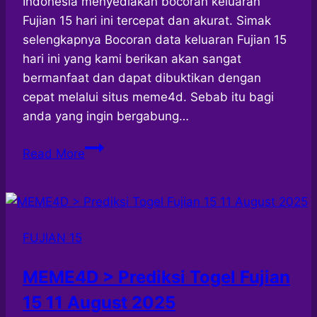
Indonesia menyediakan bocoran keluaran
Fujian 15 hari ini tercepat dan akurat. Simak
selengkapnya Bocoran data keluaran Fujian 15
hari ini yang kami berikan akan sangat
bermanfaat dan dapat dibuktikan dengan
cepat melalui situs meme4d. Sebab itu bagi
anda yang ingin bergabung…
MEME4D
Read More
>
Prediksi
Togel
Fujian
FUJIAN 15
15
05
MEME4D > Prediksi Togel Fujian
October
15 11 August 2025
2025