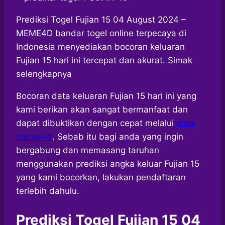
Prediksi Togel Fujian 15 04 August 2024 –
MEME4D bandar togel online terpecaya di
Indonesia menyediakan bocoran keluaran
Fujian 15 hari ini tercepat dan akurat. Simak
selengkapnya
Bocoran data keluaran Fujian 15 hari ini yang
kami berikan akan sangat bermanfaat dan
dapat dibuktikan dengan cepat melalui
situs
meme4d
. Sebab itu bagi anda yang ingin
bergabung dan memasang taruhan
menggunakan prediksi angka keluar Fujian 15
yang kami bocorkan, lakukan pendaftaran
terlebih dahulu.
Prediksi Togel Fujian 15 04