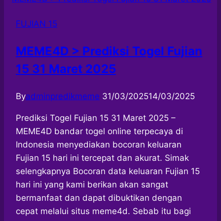
FUJIAN 15
MEME4D > Prediksi Togel Fujian
15 31 Maret 2025
By
adminpredikmeme
31/03/2025
14/03/2025
Prediksi Togel Fujian 15 31 Maret 2025 –
MEME4D bandar togel online terpecaya di
Indonesia menyediakan bocoran keluaran
Fujian 15 hari ini tercepat dan akurat. Simak
selengkapnya Bocoran data keluaran Fujian 15
hari ini yang kami berikan akan sangat
bermanfaat dan dapat dibuktikan dengan
cepat melalui situs meme4d. Sebab itu bagi