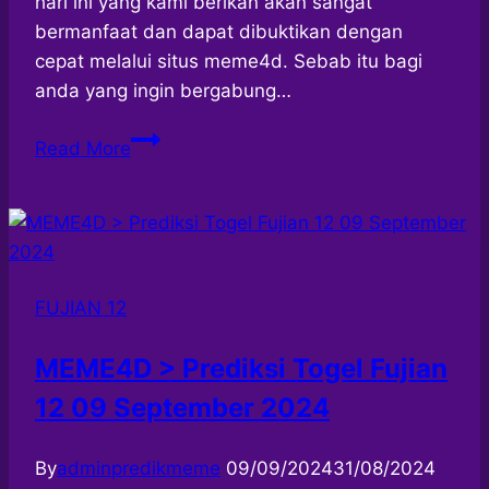
hari ini yang kami berikan akan sangat
bermanfaat dan dapat dibuktikan dengan
cepat melalui situs meme4d. Sebab itu bagi
anda yang ingin bergabung…
MEME4D
Read More
>
Prediksi
Togel
Fujian
12
FUJIAN 12
24
November
MEME4D > Prediksi Togel Fujian
2024
12 09 September 2024
By
adminpredikmeme
09/09/2024
31/08/2024