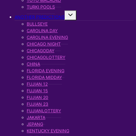
TOTO MACAU4D
TURKI POOLS
Toggle
ANOTHER PREDICTIONS
child
menu
BULLSEYE
CAROLINA DAY
CAROLINA EVENING
CHICAGO NIGHT
CHICAGODAY
CHICAGOLOTTERY
CHINA
FLORIDA EVENING
FLORIDA MIDDAY
FUJIAN 12
FUJIAN 15
FUJIAN 20
FUJIAN 23
FUJIANLOTTERY
JAKARTA
JEPANG
KENTUCKY EVENING