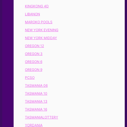
KINGKONG 4D
LIBANON
MAROKO POOLS
NEW YORK EVENING
NEW YORK MIDDAY
OREGON 12
OREGON 3
OREGON 6
OREGON 9
PCSO
TASMANIA 06
TASMANIA 10
TASMANIA 13
TASMANIA 16
TASMANIALOTTERY
YORDANIA