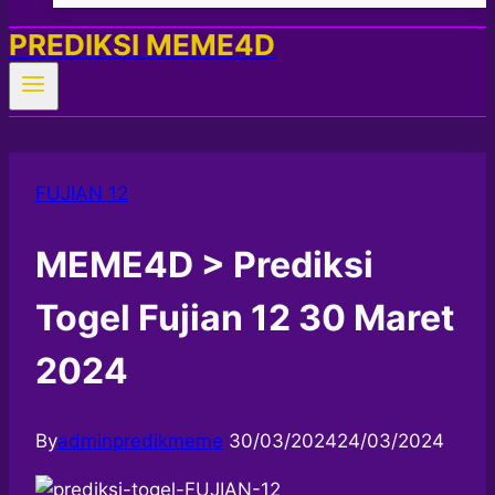
PREDIKSI MEME4D
FUJIAN 12
MEME4D > Prediksi
Togel Fujian 12 30 Maret
2024
By
adminpredikmeme
30/03/2024
24/03/2024