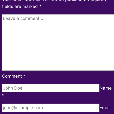
fields are marked
September
*
2024
Comment
*
Name
*
Email