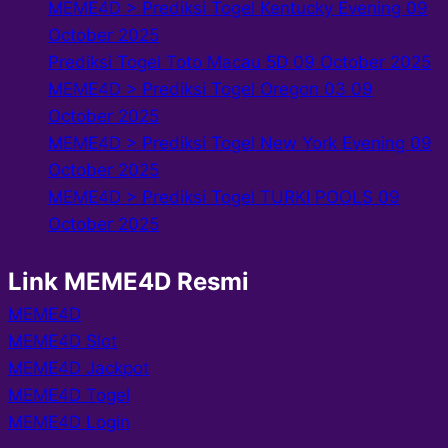
MEME4D > Prediksi Togel Kentucky Evening 09
October 2025
Prediksi Togel Toto Macau 5D 09 October 2025
MEME4D > Prediksi Togel Oregon 03 09
October 2025
MEME4D > Prediksi Togel New York Evening 09
October 2025
MEME4D > Prediksi Togel TURKI POOLS 09
October 2025
Link MEME4D Resmi
MEME4D
MEME4D Slot
MEME4D Jackpot
MEME4D Togel
MEME4D Login