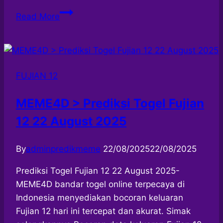
MEME4D
Read More
>
Prediksi
Togel
Fujian
FUJIAN 12
12
12
MEME4D > Prediksi Togel Fujian
June
12 22 August 2025
2025
By
adminpredikmeme
22/08/2025
22/08/2025
Prediksi Togel Fujian 12 22 August 2025-
MEME4D bandar togel online terpecaya di
Indonesia menyediakan bocoran keluaran
Fujian 12 hari ini tercepat dan akurat. Simak