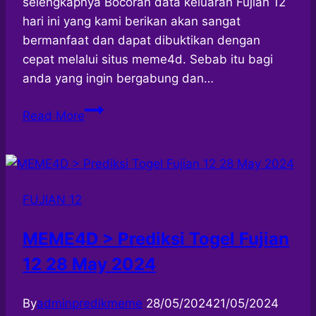
selengkapnya Bocoran data keluaran Fujian 12
hari ini yang kami berikan akan sangat
bermanfaat dan dapat dibuktikan dengan
cepat melalui situs meme4d. Sebab itu bagi
anda yang ingin bergabung dan…
MEME4D
Read More
>
Prediksi
Togel
Fujian
FUJIAN 12
12
22
MEME4D > Prediksi Togel Fujian
August
12 28 May 2024
2025
By
adminpredikmeme
28/05/2024
21/05/2024