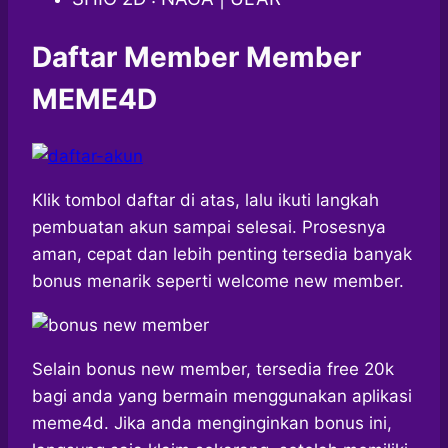
Daftar Member Member
MEME4D
Klik tombol daftar di atas, lalu ikuti langkah
pembuatan akun sampai selesai. Prosesnya
aman, cepat dan lebih penting tersedia banyak
bonus menarik seperti welcome new member.
Selain bonus new member, tersedia free 20k
bagi anda yang bermain menggunakan aplikasi
meme4d. Jika anda menginginkan bonus ini,