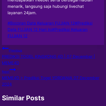
mendapatkan freebet serta berbagai hadiah
menarik, langsung saja hubungi livechat
layanan 24jam.
Post
#
Bocoran Data Keluaran FUJIAN 12
#
Prediksi
Tags:
Data FUJIAN 12 Hari Ini
#
Prediksi Keluaran
FUJIAN 12
Post
Previous
PREDIKSI TOGEL KINGKONG 4D | 07 December |
navigation
MEME4D
Next
MEME4D > Prediksi Togel YORDANIA 07 December
2024
Similar Posts