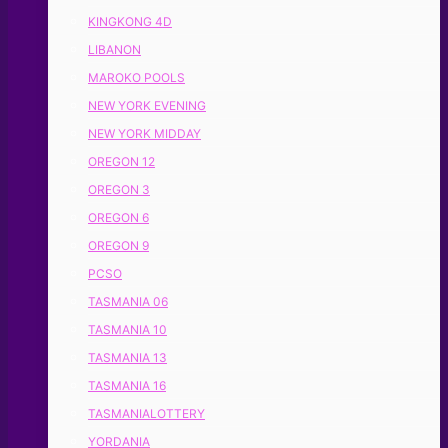
KINGKONG 4D
LIBANON
MAROKO POOLS
NEW YORK EVENING
NEW YORK MIDDAY
OREGON 12
OREGON 3
OREGON 6
OREGON 9
PCSO
TASMANIA 06
TASMANIA 10
TASMANIA 13
TASMANIA 16
TASMANIALOTTERY
YORDANIA