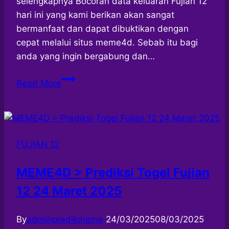
selengkapnya Bocoran data keluaran Fujian 12
hari ini yang kami berikan akan sangat
bermanfaat dan dapat dibuktikan dengan
cepat melalui situs meme4d. Sebab itu bagi
anda yang ingin bergabung dan…
MEME4D
Read More
>
Prediksi
Togel
Fujian
FUJIAN 12
12
20
MEME4D > Prediksi Togel Fujian
June
12 24 Maret 2025
2025
By
adminpredikmeme
24/03/2025
08/03/2025