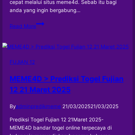
cepat melalui situs meme4d. Sebab itu bagi
anda yang ingin bergabung…
MEME4D
Read More
>
Prediksi
Togel
Fujian
FUJIAN 12
12
10
MEME4D > Prediksi Togel Fujian
August
12 21 Maret 2025
2024
By
adminpredikmeme
21/03/2025
21/03/2025
Prediksi Togel Fujian 12 21Maret 2025-
MEME4D bandar togel online terpecaya di