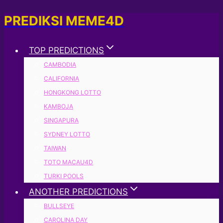
PREDIKSI MEME4D
Skip
to
content
TOP PREDICTIONS
CAMBODIA
CALIFORNIA
HONGKONG LOTTO
KAMBOJA
SINGAPURA
SYDNEY LOTTO
TAIWAN
TOTO MACAU4D
TURKI POOLS
ANOTHER PREDICTIONS
BULLSEYE
CAROLINA DAY