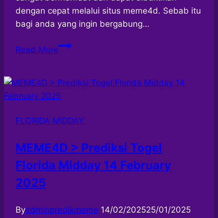
dengan cepat melalui situs meme4d. Sebab itu
bagi anda yang ingin bergabung…
MEME4D
Read More
>
Prediksi
Togel
Florida
Midday
FLORIDA MIDDAY
29
April
MEME4D > Prediksi Togel
2024
Florida Midday 14 February
2025
By
adminpredikmeme
14/02/2025
25/01/2025