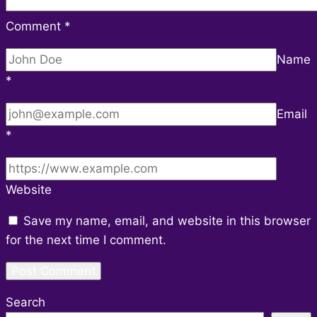
Comment
*
Name
*
Email
*
Website
Save my name, email, and website in this browser
for the next time I comment.
Search