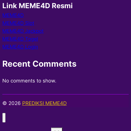
Link MEME4D Resmi
MEME4D
MEME4D Slot
MEME4D Jackpot
MEME4D Togel
MEME4D Login
Recent Comments
No comments to show.
© 2026
PREDIKSI MEME4D
Toggle