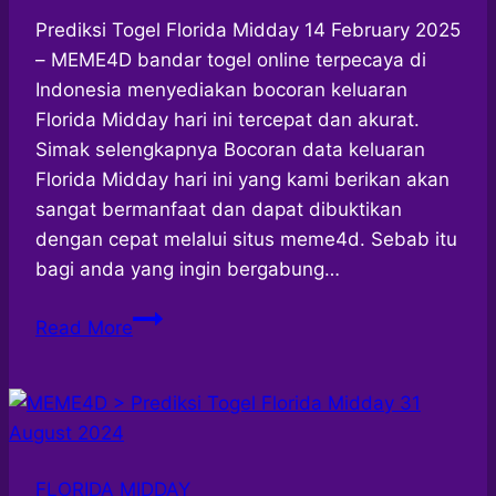
Prediksi Togel Florida Midday 14 February 2025
– MEME4D bandar togel online terpecaya di
Indonesia menyediakan bocoran keluaran
Florida Midday hari ini tercepat dan akurat.
Simak selengkapnya Bocoran data keluaran
Florida Midday hari ini yang kami berikan akan
sangat bermanfaat dan dapat dibuktikan
dengan cepat melalui situs meme4d. Sebab itu
bagi anda yang ingin bergabung…
MEME4D
Read More
>
Prediksi
Togel
Florida
Midday
FLORIDA MIDDAY
14