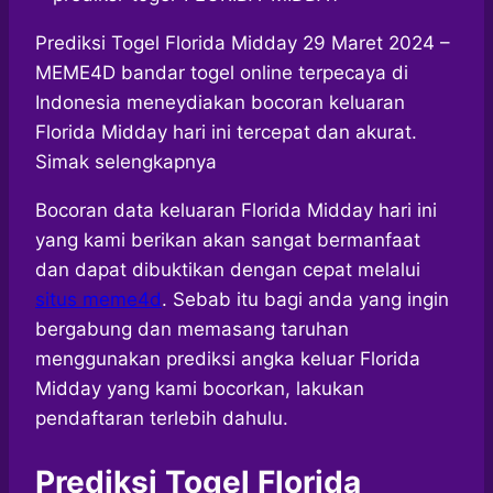
Prediksi Togel Florida Midday 29 Maret 2024 –
MEME4D bandar togel online terpecaya di
Indonesia meneydiakan bocoran keluaran
Florida Midday hari ini tercepat dan akurat.
Simak selengkapnya
Bocoran data keluaran Florida Midday hari ini
yang kami berikan akan sangat bermanfaat
dan dapat dibuktikan dengan cepat melalui
situs meme4d
. Sebab itu bagi anda yang ingin
bergabung dan memasang taruhan
menggunakan prediksi angka keluar Florida
Midday yang kami bocorkan, lakukan
pendaftaran terlebih dahulu.
Prediksi Togel Florida