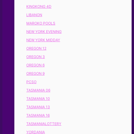
KINGKONG 4D
LIBANON
MAROKO POOLS
NEW YORK EVENING
NEW YORK MIDDAY
OREGON 12
OREGON 3
OREGON 6
OREGON 9
PCSO
TASMANIA 06
TASMANIA 10
TASMANIA 13
TASMANIA 16
TASMANIALOTTERY
YORDANIA