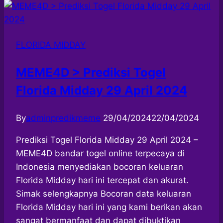
FLORIDA MIDDAY
MEME4D > Prediksi Togel
Florida Midday 29 April 2024
By
adminpredikmeme
29/04/2024
22/04/2024
Prediksi Togel Florida Midday 29 April 2024 –
MEME4D bandar togel online terpecaya di
Indonesia menyediakan bocoran keluaran
Florida Midday hari ini tercepat dan akurat.
Simak selengkapnya Bocoran data keluaran
Florida Midday hari ini yang kami berikan akan
sangat bermanfaat dan dapat dibuktikan