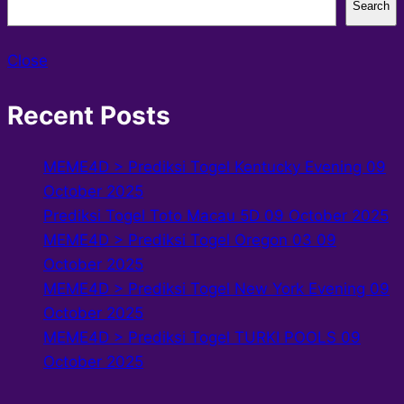
Search
Close
Recent Posts
MEME4D > Prediksi Togel Kentucky Evening 09
October 2025
Prediksi Togel Toto Macau 5D 09 October 2025
MEME4D > Prediksi Togel Oregon 03 09
October 2025
MEME4D > Prediksi Togel New York Evening 09
October 2025
MEME4D > Prediksi Togel TURKI POOLS 09
October 2025