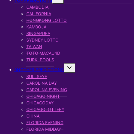
TOP PREDICTIONS
child
menu
CAMBODIA
CALIFORNIA
HONGKONG LOTTO
KAMBOJA
SINGAPURA
SYDNEY LOTTO
TAIWAN
TOTO MACAU4D
TURKI POOLS
Toggle
ANOTHER PREDICTIONS
child
menu
BULLSEYE
CAROLINA DAY
CAROLINA EVENING
CHICAGO NIGHT
CHICAGODAY
CHICAGOLOTTERY
CHINA
FLORIDA EVENING
FLORIDA MIDDAY