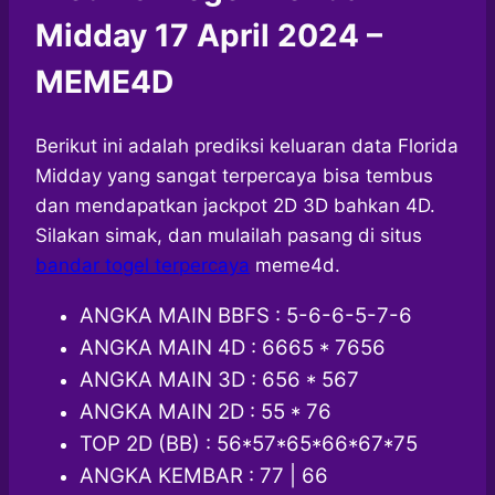
Midday 17 April 2024 –
MEME4D
Berikut ini adalah prediksi keluaran data Florida
Midday yang sangat terpercaya bisa tembus
dan mendapatkan jackpot 2D 3D bahkan 4D.
Silakan simak, dan mulailah pasang di situs
bandar togel terpercaya
meme4d.
ANGKA MAIN BBFS : 5-6-6-5-7-6
ANGKA MAIN 4D : 6665 * 7656
ANGKA MAIN 3D : 656 * 567
ANGKA MAIN 2D : 55 * 76
TOP 2D (BB) : 56*57*65*66*67*75
ANGKA KEMBAR : 77 | 66