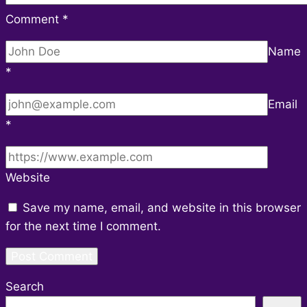
Comment
*
Name
*
Email
*
Website
Save my name, email, and website in this browser
for the next time I comment.
Search