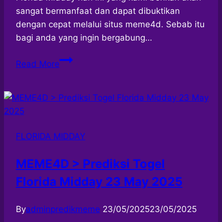
sangat bermanfaat dan dapat dibuktikan
dengan cepat melalui situs meme4d. Sebab itu
bagi anda yang ingin bergabung…
MEME4D
Read More
>
Prediksi
Togel
Florida
Midday
FLORIDA MIDDAY
21
January
MEME4D > Prediksi Togel
2025
Florida Midday 23 May 2025
By
adminpredikmeme
23/05/2025
23/05/2025