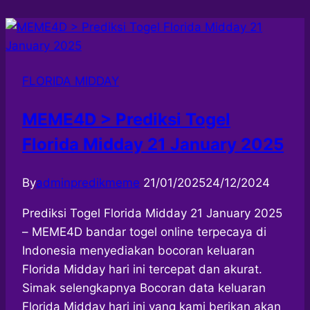
FLORIDA MIDDAY
MEME4D > Prediksi Togel
Florida Midday 21 January 2025
By
adminpredikmeme
21/01/2025
24/12/2024
Prediksi Togel Florida Midday 21 January 2025
– MEME4D bandar togel online terpecaya di
Indonesia menyediakan bocoran keluaran
Florida Midday hari ini tercepat dan akurat.
Simak selengkapnya Bocoran data keluaran
Florida Midday hari ini yang kami berikan akan