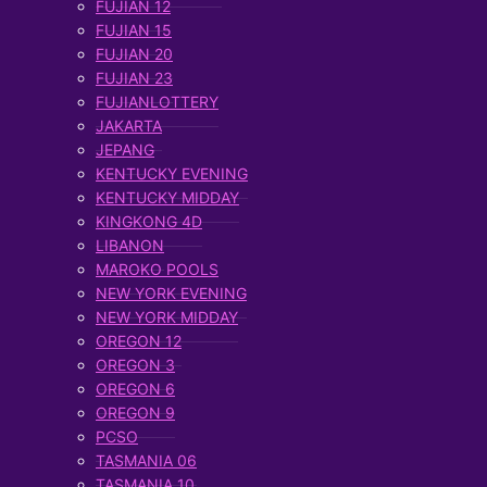
FUJIAN 12
FUJIAN 15
FUJIAN 20
FUJIAN 23
FUJIANLOTTERY
JAKARTA
JEPANG
KENTUCKY EVENING
KENTUCKY MIDDAY
KINGKONG 4D
LIBANON
MAROKO POOLS
NEW YORK EVENING
NEW YORK MIDDAY
OREGON 12
OREGON 3
OREGON 6
OREGON 9
PCSO
TASMANIA 06
TASMANIA 10