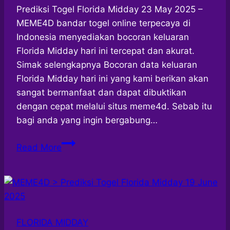
Prediksi Togel Florida Midday 23 May 2025 –
MEME4D bandar togel online terpecaya di
Indonesia menyediakan bocoran keluaran
Florida Midday hari ini tercepat dan akurat.
Simak selengkapnya Bocoran data keluaran
Florida Midday hari ini yang kami berikan akan
sangat bermanfaat dan dapat dibuktikan
dengan cepat melalui situs meme4d. Sebab itu
bagi anda yang ingin bergabung…
MEME4D
Read More
>
Prediksi
Togel
Florida
Midday
FLORIDA MIDDAY
23