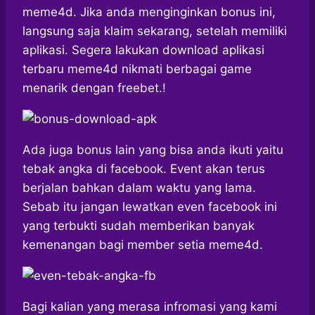
meme4d. Jika anda menginginkan bonus ini,
langsung saja klaim sekarang, setelah memiliki
aplikasi. Segera lakukan download aplikasi
terbaru meme4d nikmati berbagai game
menarik dengan freebet.!
Ada juga bonus lain yang bisa anda ikuti yaitu
tebak angka di facebook. Event akan terus
berjalan bahkan dalam waktu yang lama.
Sebab itu jangan lewatkan even facebook ini
yang terbukti sudah memberikan banyak
kemenangan bagi member setia meme4d.
Bagi kalian yang merasa infromasi yang kami