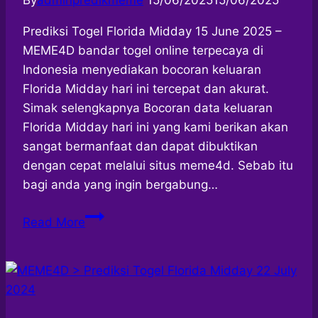
Prediksi Togel Florida Midday 15 June 2025 –
MEME4D bandar togel online terpecaya di
Indonesia menyediakan bocoran keluaran
Florida Midday hari ini tercepat dan akurat.
Simak selengkapnya Bocoran data keluaran
Florida Midday hari ini yang kami berikan akan
sangat bermanfaat dan dapat dibuktikan
dengan cepat melalui situs meme4d. Sebab itu
bagi anda yang ingin bergabung…
MEME4D
Read More
>
Prediksi
Togel
Florida
Midday