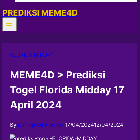
PREDIKSI MEME4D
FLORIDA MIDDAY
MEME4D > Prediksi
Togel Florida Midday 17
April 2024
By
adminpredikmeme
17/04/2024
12/04/2024