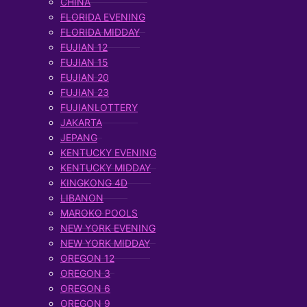
CHINA
FLORIDA EVENING
FLORIDA MIDDAY
FUJIAN 12
FUJIAN 15
FUJIAN 20
FUJIAN 23
FUJIANLOTTERY
JAKARTA
JEPANG
KENTUCKY EVENING
KENTUCKY MIDDAY
KINGKONG 4D
LIBANON
MAROKO POOLS
NEW YORK EVENING
NEW YORK MIDDAY
OREGON 12
OREGON 3
OREGON 6
OREGON 9