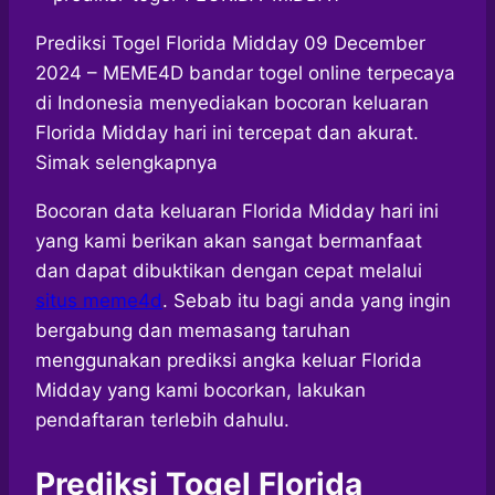
Prediksi Togel Florida Midday 09 December
2024 – MEME4D bandar togel online terpecaya
di Indonesia menyediakan bocoran keluaran
Florida Midday hari ini tercepat dan akurat.
Simak selengkapnya
Bocoran data keluaran Florida Midday hari ini
yang kami berikan akan sangat bermanfaat
dan dapat dibuktikan dengan cepat melalui
situs meme4d
. Sebab itu bagi anda yang ingin
bergabung dan memasang taruhan
menggunakan prediksi angka keluar Florida
Midday yang kami bocorkan, lakukan
pendaftaran terlebih dahulu.
Prediksi Togel Florida