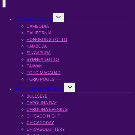
Toggle
TOP PREDICTIONS
child
menu
CAMBODIA
CALIFORNIA
HONGKONG LOTTO
KAMBOJA
SINGAPURA
SYDNEY LOTTO
TAIWAN
TOTO MACAU4D
TURKI POOLS
Toggle
ANOTHER PREDICTIONS
child
menu
BULLSEYE
CAROLINA DAY
CAROLINA EVENING
CHICAGO NIGHT
CHICAGODAY
CHICAGOLOTTERY