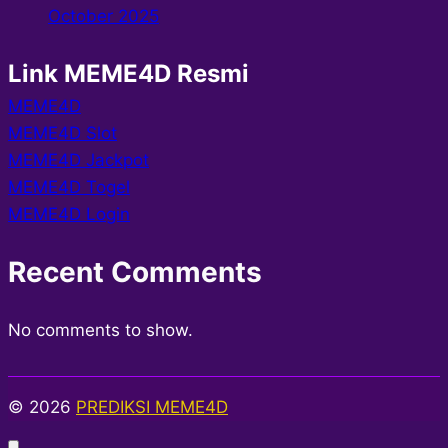
October 2025
Link MEME4D Resmi
MEME4D
MEME4D Slot
MEME4D Jackpot
MEME4D Togel
MEME4D Login
Recent Comments
No comments to show.
© 2026
PREDIKSI MEME4D