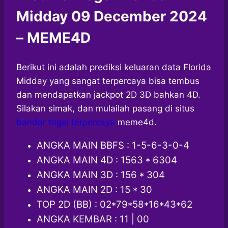
Midday 09 December 2024
– MEME4D
Berikut ini adalah prediksi keluaran data Florida
Midday yang sangat terpercaya bisa tembus
dan mendapatkan jackpot 2D 3D bahkan 4D.
Silakan simak, dan mulailah pasang di situs
bandar togel terpercaya
meme4d.
ANGKA MAIN BBFS : 1-5-6-3-0-4
ANGKA MAIN 4D : 1563 * 6304
ANGKA MAIN 3D : 156 * 304
ANGKA MAIN 2D : 15 * 30
TOP 2D (BB) : 02*79*58*16*43*62
ANGKA KEMBAR : 11 | 00