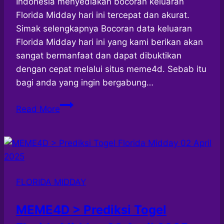
Indonesia menyediakan bocoran keluaran
Florida Midday hari ini tercepat dan akurat.
Simak selengkapnya Bocoran data keluaran
Florida Midday hari ini yang kami berikan akan
sangat bermanfaat dan dapat dibuktikan
dengan cepat melalui situs meme4d. Sebab itu
bagi anda yang ingin bergabung…
MEME4D
Read More
>
Prediksi
Togel
Florida
Midday
FLORIDA MIDDAY
12
May
MEME4D > Prediksi Togel
2024