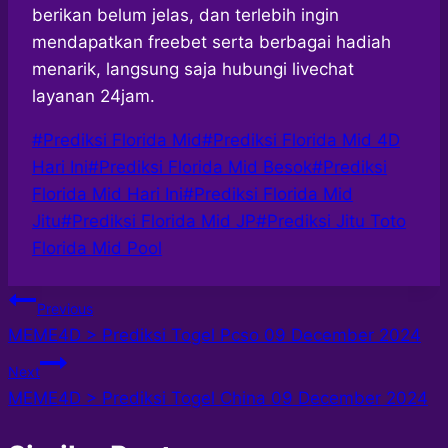
berikan belum jelas, dan terlebih ingin
mendapatkan freebet serta berbagai hadiah
menarik, langsung saja hubungi livechat
layanan 24jam.
Post
#
Prediksi Florida Mid
#
Prediksi Florida Mid 4D
Tags:
Hari Ini
#
Prediksi Florida Mid Besok
#
Prediksi
Florida Mid Hari Ini
#
Prediksi Florida Mid
Jitu
#
Prediksi Florida Mid JP
#
Prediksi Jitu Toto
Florida Mid Pool
Post
Previous
MEME4D > Prediksi Togel Pcso 09 December 2024
navigation
Next
MEME4D > Prediksi Togel China 09 December 2024