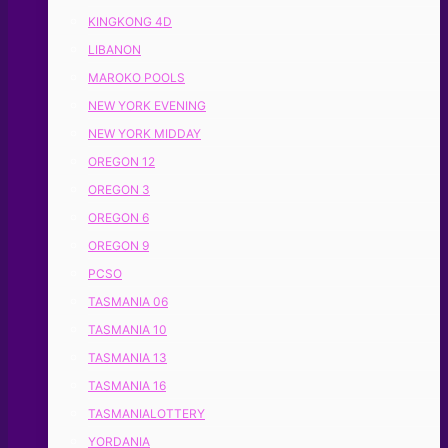
KINGKONG 4D
LIBANON
MAROKO POOLS
NEW YORK EVENING
NEW YORK MIDDAY
OREGON 12
OREGON 3
OREGON 6
OREGON 9
PCSO
TASMANIA 06
TASMANIA 10
TASMANIA 13
TASMANIA 16
TASMANIALOTTERY
YORDANIA