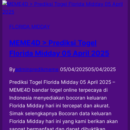
Togel
Florida
Midday
FLORIDA MIDDAY
15
May
MEME4D > Prediksi Togel
2025
Florida Midday 05 April 2025
By
adminpredikmeme
05/04/2025
05/04/2025
Prediksi Togel Florida Midday 05 April 2025 –
MEME4D bandar togel online terpecaya di
Indonesia menyediakan bocoran keluaran
Florida Midday hari ini tercepat dan akurat.
Simak selengkapnya Bocoran data keluaran
Florida Midday hari ini yang kami berikan akan
sangat bermanfaat dan dapat dibuktikan