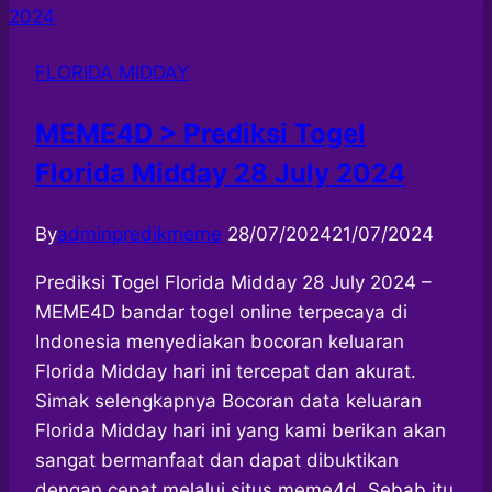
Florida
Midday
FLORIDA MIDDAY
17
July
MEME4D > Prediksi Togel
2024
Florida Midday 28 July 2024
By
adminpredikmeme
28/07/2024
21/07/2024
Prediksi Togel Florida Midday 28 July 2024 –
MEME4D bandar togel online terpecaya di
Indonesia menyediakan bocoran keluaran
Florida Midday hari ini tercepat dan akurat.
Simak selengkapnya Bocoran data keluaran
Florida Midday hari ini yang kami berikan akan
sangat bermanfaat dan dapat dibuktikan
dengan cepat melalui situs meme4d. Sebab itu