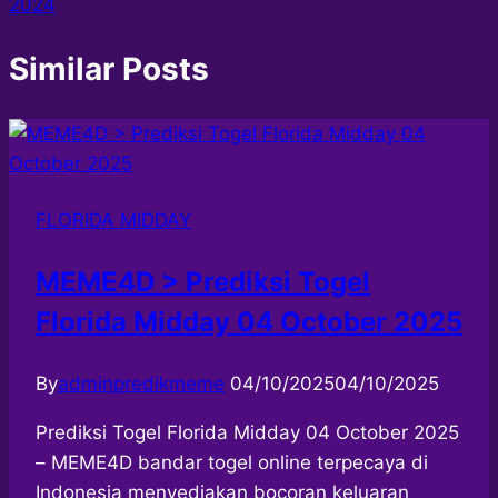
2024
Similar Posts
FLORIDA MIDDAY
MEME4D > Prediksi Togel
Florida Midday 04 October 2025
By
adminpredikmeme
04/10/2025
04/10/2025
Prediksi Togel Florida Midday 04 October 2025
– MEME4D bandar togel online terpecaya di
Indonesia menyediakan bocoran keluaran