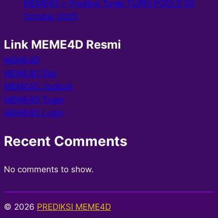
MEME4D > Prediksi Togel TURKI POOLS 09
October 2025
Link MEME4D Resmi
MEME4D
MEME4D Slot
MEME4D Jackpot
MEME4D Togel
MEME4D Login
Recent Comments
No comments to show.
© 2026
PREDIKSI MEME4D