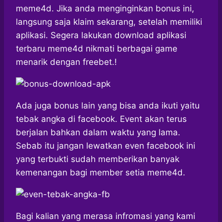
meme4d. Jika anda menginginkan bonus ini,
langsung saja klaim sekarang, setelah memiliki
aplikasi. Segera lakukan download aplikasi
terbaru meme4d nikmati berbagai game
menarik dengan freebet.!
Ada juga bonus lain yang bisa anda ikuti yaitu
tebak angka di facebook. Event akan terus
berjalan bahkan dalam waktu yang lama.
Sebab itu jangan lewatkan even facebook ini
yang terbukti sudah memberikan banyak
kemenangan bagi member setia meme4d.
Bagi kalian yang merasa infromasi yang kami