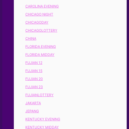
CAROLINA EVENING
CHICAGO NIGHT
CHICAGODAY
CHICAGOLOTTERY
CHINA
FLORIDA EVENING
FLORIDA MIDDAY
FUJIAN 12
FUJIAN 15
FUJIAN 20
FUJIAN 23
FUJIANLOTTERY
JAKARTA
JEPANG
KENTUCKY EVENING
KENTUCKY MIDDAY