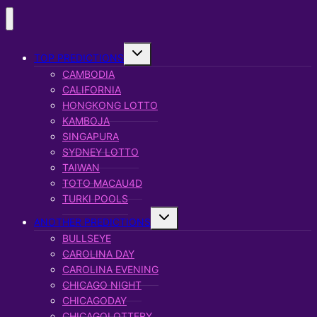
Toggle
TOP PREDICTIONS
child
menu
CAMBODIA
CALIFORNIA
HONGKONG LOTTO
KAMBOJA
SINGAPURA
SYDNEY LOTTO
TAIWAN
TOTO MACAU4D
TURKI POOLS
Toggle
ANOTHER PREDICTIONS
child
menu
BULLSEYE
CAROLINA DAY
CAROLINA EVENING
CHICAGO NIGHT
CHICAGODAY
CHICAGOLOTTERY