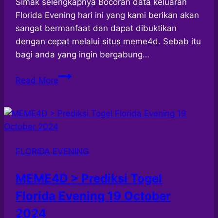
Simak selengkapnya Bocoran data keluaran
Florida Evening hari ini yang kami berikan akan
sangat bermanfaat dan dapat dibuktikan
dengan cepat melalui situs meme4d. Sebab itu
bagi anda yang ingin bergabung…
MEME4D
Read More
>
Prediksi
Togel
Florida
Evening
FLORIDA EVENING
16
January
MEME4D > Prediksi Togel
2025
Florida Evening 19 October
2024