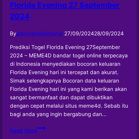
Florida Evening 27 September
2024
By
adminpredikmeme
27/09/2024
28/09/2024
Prediksi Togel Florida Evening 27September
2024 – MEME4D bandar togel online terpecaya
di Indonesia menyediakan bocoran keluaran
Florida Evening hari ini tercepat dan akurat.
Simak selengkapnya Bocoran data keluaran
Florida Evening hari ini yang kami berikan akan
sangat bermanfaat dan dapat dibuktikan
dengan cepat melalui situs meme4d. Sebab itu
bagi anda yang ingin bergabung dan…
MEME4D
Read More
>