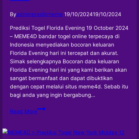
By
adminpredikmeme
19/10/2024
19/10/2024
Prediksi Togel Florida Evening 19 October 2024
– MEME4D bandar togel online terpecaya di
Indonesia menyediakan bocoran keluaran
Florida Evening hari ini tercepat dan akurat.
Simak selengkapnya Bocoran data keluaran
Florida Evening hari ini yang kami berikan akan
sangat bermanfaat dan dapat dibuktikan
dengan cepat melalui situs meme4d. Sebab itu
bagi anda yang ingin bergabung…
MEME4D
Read More
>
Prediksi
Togel