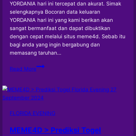
YORDANIA hari ini tercepat dan akurat. Simak
selengkapnya Bocoran data keluaran
YORDANIA hari ini yang kami berikan akan
sangat bermanfaat dan dapat dibuktikan
dengan cepat melalui situs meme4d. Sebab itu
bagi anda yang ingin bergabung dan
memasang taruhan…
MEME4D
Read More
>
Prediksi
Togel
YORDANIA
07
FLORIDA EVENING
April
2024
MEME4D > Prediksi Togel