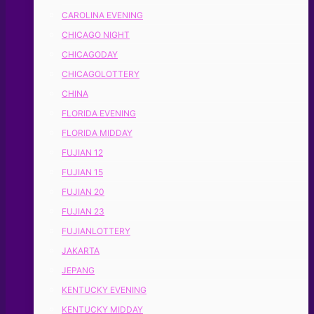
CAROLINA EVENING
CHICAGO NIGHT
CHICAGODAY
CHICAGOLOTTERY
CHINA
FLORIDA EVENING
FLORIDA MIDDAY
FUJIAN 12
FUJIAN 15
FUJIAN 20
FUJIAN 23
FUJIANLOTTERY
JAKARTA
JEPANG
KENTUCKY EVENING
KENTUCKY MIDDAY