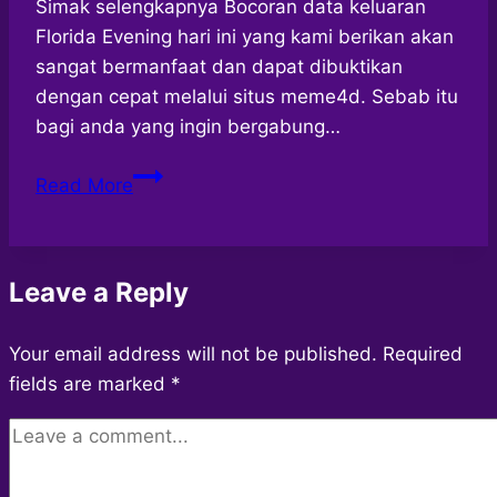
Simak selengkapnya Bocoran data keluaran
Florida Evening hari ini yang kami berikan akan
sangat bermanfaat dan dapat dibuktikan
dengan cepat melalui situs meme4d. Sebab itu
bagi anda yang ingin bergabung…
MEME4D
Read More
>
Prediksi
Togel
Leave a Reply
Florida
Evening
Your email address will not be published.
08
Required
fields are marked
January
*
2025