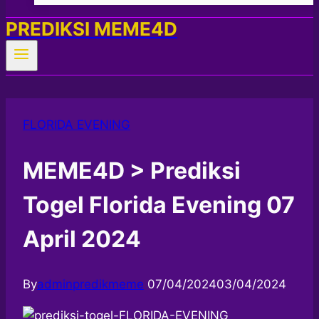
PREDIKSI MEME4D
FLORIDA EVENING
MEME4D > Prediksi
Togel Florida Evening 07
April 2024
By
adminpredikmeme
07/04/2024
03/04/2024