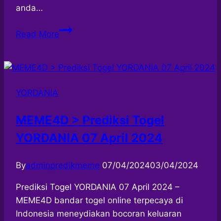
anda…
MEME4D
Read More
>
Prediksi
Togel
New
YORDANIA
York
Midday
MEME4D > Prediksi Togel
12
YORDANIA 07 April 2024
April
2024
By
adminpredikmeme
07/04/2024
03/04/2024
Prediksi Togel YORDANIA 07 April 2024 –
MEME4D bandar togel online terpecaya di
Indonesia meneydiakan bocoran keluaran