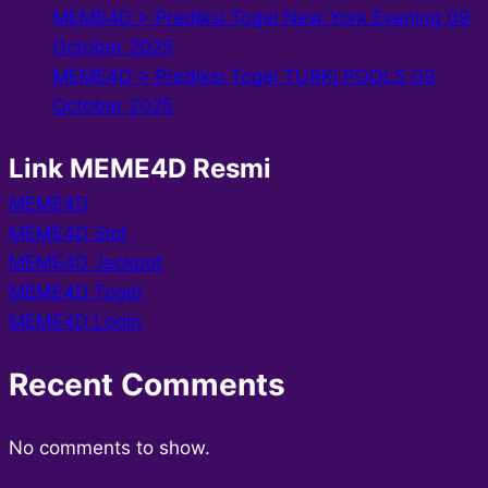
MEME4D > Prediksi Togel New York Evening 09
October 2025
MEME4D > Prediksi Togel TURKI POOLS 09
October 2025
Link MEME4D Resmi
MEME4D
MEME4D Slot
MEME4D Jackpot
MEME4D Togel
MEME4D Login
Recent Comments
No comments to show.