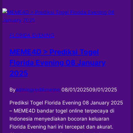
Prediksi
Togel
Florida
Evening
FLORIDA EVENING
27
September
MEME4D > Prediksi Togel
2024
Florida Evening 08 January
2025
By
adminpredikmeme
08/01/2025
09/01/2025
Prediksi Togel Florida Evening 08 January 2025
– MEME4D bandar togel online terpecaya di
Indonesia menyediakan bocoran keluaran
Florida Evening hari ini tercepat dan akurat.