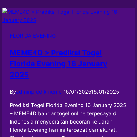
FLORIDA EVENING
MEME4D > Prediksi Togel
Florida Evening 16 January
2025
By
adminpredikmeme
16/01/2025
16/01/2025
Prediksi Togel Florida Evening 16 January 2025
– MEME4D bandar togel online terpecaya di
Indonesia menyediakan bocoran keluaran
Florida Evening hari ini tercepat dan akurat.