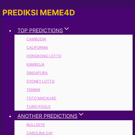
PREDIKSI MEME4D
Skip
to
content
TOP PREDICTIONS
CAMBODIA
CALIFORNIA
HONGKONG LOTTO
KAMBOJA
SINGAPURA
SYDNEY LOTTO
TAIWAN
TOTO MACAU4D
TURKI POOLS
ANOTHER PREDICTIONS
BULLSEYE
CAROLINA DAY