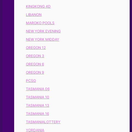
KINGKONG 4D
LIBANON
MAROKO POOLS
NEW YORK EVENING
NEW YORK MIDDAY
OREGON 12
OREGON 3
OREGON 6
OREGON 9
PCSO
TASMANIA 06
TASMANIA 10
TASMANIA 13
TASMANIA 16
TASMANIALOTTERY
YORDANIA