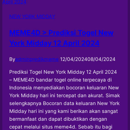
Florida
Evening
NEW YORK MIDDAY
19
October
MEME4D > Prediksi Togel New
2024
York Midday 12 April 2024
By
adminpredikmeme
12/04/2024
08/04/2024
Prediksi Togel New York Midday 12 April 2024
– MEME4D bandar togel online terpecaya di
Indonesia menyediakan bocoran keluaran New
York Midday hari ini tercepat dan akurat. Simak
selengkapnya Bocoran data keluaran New York
Midday hari ini yang kami berikan akan sangat
bermanfaat dan dapat dibuktikan dengan
cepat melalui situs meme4d. Sebab itu bagi