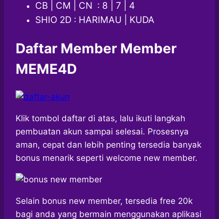
CB | CM | CN : 8 | 7 | 4
SHIO 2D : HARIMAU | KUDA
Daftar Member Member
MEME4D
Klik tombol daftar di atas, lalu ikuti langkah
pembuatan akun sampai selesai. Prosesnya
aman, cepat dan lebih penting tersedia banyak
bonus menarik seperti welcome new member.
Selain bonus new member, tersedia free 20k
bagi anda yang bermain menggunakan aplikasi