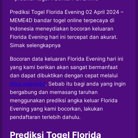
Prediksi Togel Florida Evening 02 April 2024 –
MEME4D bandar togel online terpecaya di
Indonesia meneydiakan bocoran keluaran
Florida Evening hari ini tercepat dan akurat.
Simak selengkapnya
Bocoran data keluaran Florida Evening hari ini
yang kami berikan akan sangat bermanfaat
dan dapat dibuktikan dengan cepat melalui
situs meme4d
. Sebab itu bagi anda yang ingin
bergabung dan memasang taruhan
menggunakan prediksi angka keluar Florida
Evening yang kami bocorkan, lakukan
pendaftaran terlebih dahulu.
Prediksi Togel Florida