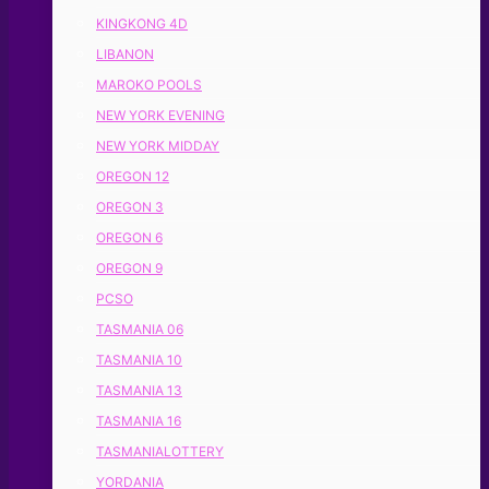
KINGKONG 4D
LIBANON
MAROKO POOLS
NEW YORK EVENING
NEW YORK MIDDAY
OREGON 12
OREGON 3
OREGON 6
OREGON 9
PCSO
TASMANIA 06
TASMANIA 10
TASMANIA 13
TASMANIA 16
TASMANIALOTTERY
YORDANIA