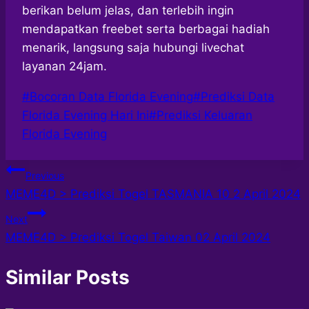
berikan belum jelas, dan terlebih ingin
mendapatkan freebet serta berbagai hadiah
menarik, langsung saja hubungi livechat
layanan 24jam.
Post
#
Bocoran Data Florida Evening
#
Prediksi Data
Tags:
Florida Evening Hari Ini
#
Prediksi Keluaran
Florida Evening
Post
Previous
MEME4D > Prediksi Togel TASMANIA 10 2 April 2024
navigation
Next
MEME4D > Prediksi Togel Taiwan 02 April 2024
Similar Posts