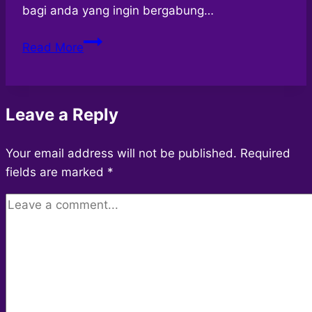
bagi anda yang ingin bergabung…
MEME4D
Read More
>
Prediksi
Togel
Leave a Reply
Florida
Evening
Your email address will not be published.
19
Required
fields are marked
May
*
2025