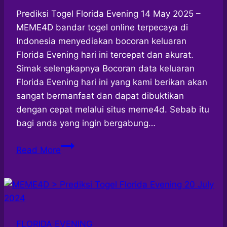
Prediksi Togel Florida Evening 14 May 2025 –
MEME4D bandar togel online terpecaya di
Indonesia menyediakan bocoran keluaran
Florida Evening hari ini tercepat dan akurat.
Simak selengkapnya Bocoran data keluaran
Florida Evening hari ini yang kami berikan akan
sangat bermanfaat dan dapat dibuktikan
dengan cepat melalui situs meme4d. Sebab itu
bagi anda yang ingin bergabung…
MEME4D
Read More
>
Prediksi
Togel
Florida
Evening
FLORIDA EVENING
14