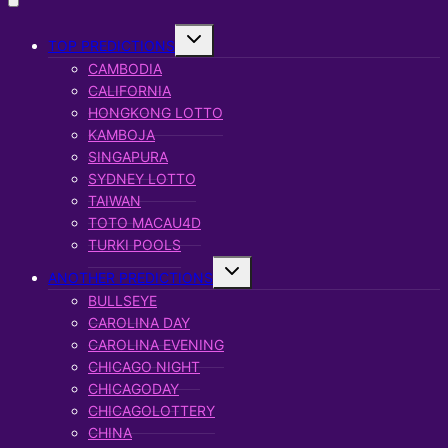
Toggle
TOP PREDICTIONS
child
menu
CAMBODIA
CALIFORNIA
HONGKONG LOTTO
KAMBOJA
SINGAPURA
SYDNEY LOTTO
TAIWAN
TOTO MACAU4D
TURKI POOLS
Toggle
ANOTHER PREDICTIONS
child
menu
BULLSEYE
CAROLINA DAY
CAROLINA EVENING
CHICAGO NIGHT
CHICAGODAY
CHICAGOLOTTERY
CHINA