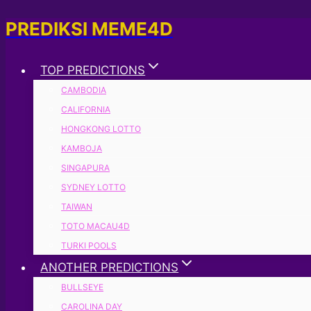
PREDIKSI MEME4D
Skip
to
content
TOP PREDICTIONS
CAMBODIA
CALIFORNIA
HONGKONG LOTTO
KAMBOJA
SINGAPURA
SYDNEY LOTTO
TAIWAN
TOTO MACAU4D
TURKI POOLS
ANOTHER PREDICTIONS
BULLSEYE
CAROLINA DAY