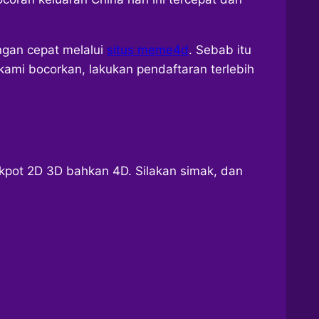
ngan cepat melalui
situs meme4d
. Sebab itu
ami bocorkan, lakukan pendaftaran terlebih
ckpot 2D 3D bahkan 4D. Silakan simak, dan