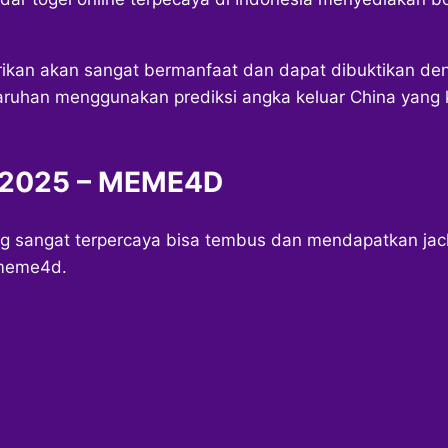
erikan akan sangat bermanfaat dan dapat dibuktikan de
uhan menggunakan prediksi angka keluar China yang k
e 2025 – MEME4D
yang sangat terpercaya bisa tembus dan mendapatkan ja
eme4d.