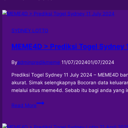
SYDNEY LOTTO
MEME4D > Prediksi Togel Sydney 
By
adminpredikmeme
11/07/2024
01/07/2024
Prediksi Togel Sydney 11 July 2024 – MEME4D band
akurat. Simak selengkapnya Bocoran data keluara
melalui situs meme4d. Sebab itu bagi anda yang
MEME4D
Read More
>
Prediksi
Togel