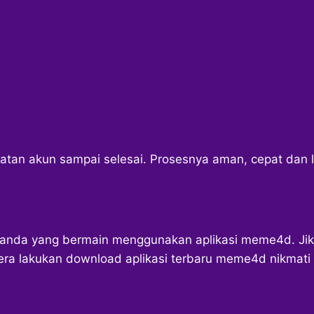
mbuatan akun sampai selesai. Prosesnya aman, cepat dan
i anda yang bermain menggunakan aplikasi meme4d. Jik
Segera lakukan download aplikasi terbaru meme4d nikmat