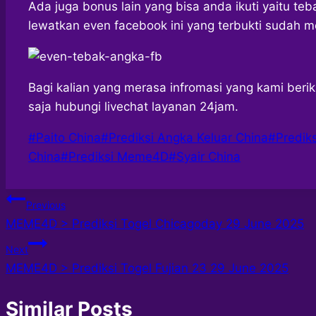
Ada juga bonus lain yang bisa anda ikuti yaitu t
lewatkan even facebook ini yang terbukti suda
Bagi kalian yang merasa infromasi yang kami berik
saja hubungi livechat layanan 24jam.
Post
#
Paito China
#
Prediksi Angka Keluar China
#
Predik
Tags:
China
#
Prediksi Meme4D
#
Syair China
Post
Previous
MEME4D > Prediksi Togel Chicagoday 29 June 2025
navigation
Next
MEME4D > Prediksi Togel Fujian 23 29 June 2025
Similar Posts