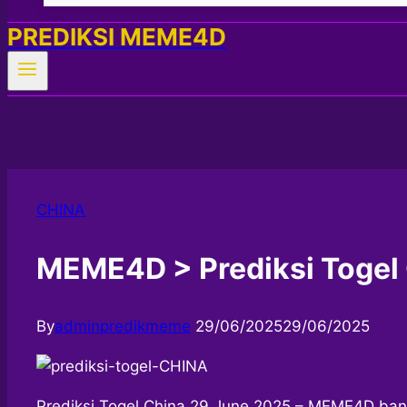
PREDIKSI MEME4D
CHINA
MEME4D > Prediksi Togel
By
adminpredikmeme
29/06/2025
29/06/2025
Prediksi Togel China 29 June 2025 – MEME4D banda