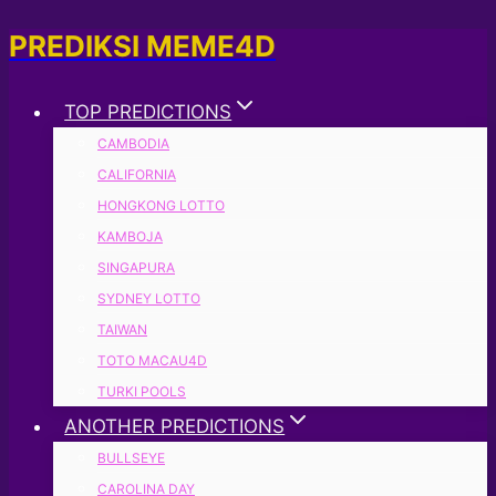
PREDIKSI MEME4D
Skip
to
content
TOP PREDICTIONS
CAMBODIA
CALIFORNIA
HONGKONG LOTTO
KAMBOJA
SINGAPURA
SYDNEY LOTTO
TAIWAN
TOTO MACAU4D
TURKI POOLS
ANOTHER PREDICTIONS
BULLSEYE
CAROLINA DAY