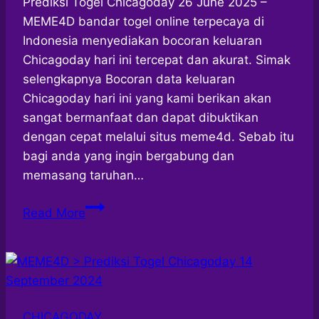
Prediksi Togel Chicagoday 26 June 2025 –
MEME4D bandar togel online terpecaya di
Indonesia menyediakan bocoran keluaran
Chicagoday hari ini tercepat dan akurat. Simak
selengkapnya Bocoran data keluaran
Chicagoday hari ini yang kami berikan akan
sangat bermanfaat dan dapat dibuktikan
dengan cepat melalui situs meme4d. Sebab itu
bagi anda yang ingin bergabung dan
memasang taruhan…
MEME4D
Read More
>
Prediksi
Togel
Chicagoday
26
CHICAGODAY