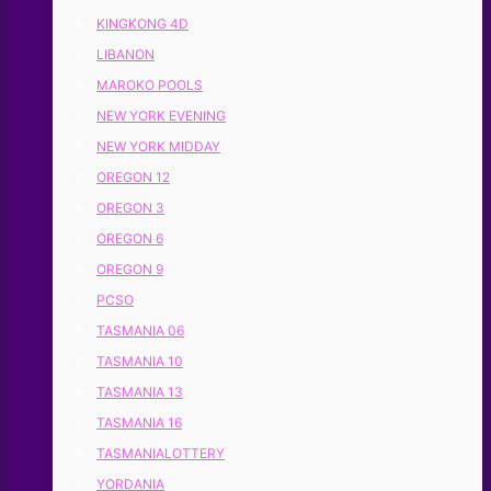
KINGKONG 4D
LIBANON
MAROKO POOLS
NEW YORK EVENING
NEW YORK MIDDAY
OREGON 12
OREGON 3
OREGON 6
OREGON 9
PCSO
TASMANIA 06
TASMANIA 10
TASMANIA 13
TASMANIA 16
TASMANIALOTTERY
YORDANIA