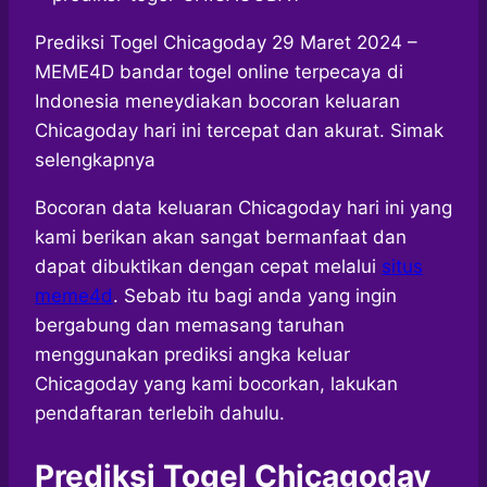
Prediksi Togel Chicagoday 29 Maret 2024 –
MEME4D bandar togel online terpecaya di
Indonesia meneydiakan bocoran keluaran
Chicagoday hari ini tercepat dan akurat. Simak
selengkapnya
Bocoran data keluaran Chicagoday hari ini yang
kami berikan akan sangat bermanfaat dan
dapat dibuktikan dengan cepat melalui
situs
meme4d
. Sebab itu bagi anda yang ingin
bergabung dan memasang taruhan
menggunakan prediksi angka keluar
Chicagoday yang kami bocorkan, lakukan
pendaftaran terlebih dahulu.
Prediksi Togel Chicagoday