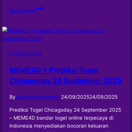
MEME4D
Read More
>
Prediksi
Togel
Chicagoday
14
CHICAGODAY
September
2024
MEME4D > Prediksi Togel
Chicagoday 24 September 2025
By
adminpredikmeme
24/09/2025
24/09/2025
Prediksi Togel Chicagoday 24 September 2025
– MEME4D bandar togel online terpecaya di
Indonesia menyediakan bocoran keluaran