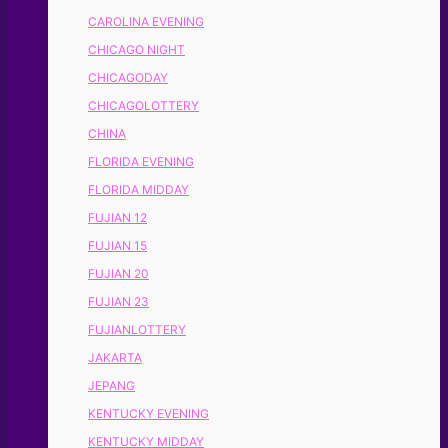
CAROLINA EVENING
CHICAGO NIGHT
CHICAGODAY
CHICAGOLOTTERY
CHINA
FLORIDA EVENING
FLORIDA MIDDAY
FUJIAN 12
FUJIAN 15
FUJIAN 20
FUJIAN 23
FUJIANLOTTERY
JAKARTA
JEPANG
KENTUCKY EVENING
KENTUCKY MIDDAY