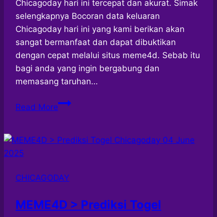
Chicagoday hari ini tercepat dan akurat. Simak
selengkapnya Bocoran data keluaran
Chicagoday hari ini yang kami berikan akan
sangat bermanfaat dan dapat dibuktikan
dengan cepat melalui situs meme4d. Sebab itu
bagi anda yang ingin bergabung dan
memasang taruhan…
MEME4D
Read More
>
Prediksi
Togel
Chicagoday
24
CHICAGODAY
September
2025
MEME4D > Prediksi Togel