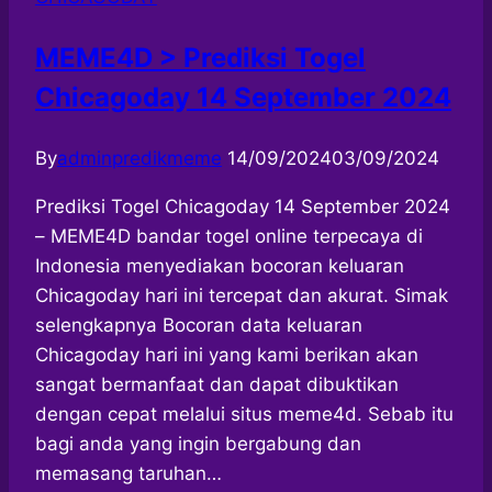
June
2025
MEME4D > Prediksi Togel
Chicagoday 14 September 2024
By
adminpredikmeme
14/09/2024
03/09/2024
Prediksi Togel Chicagoday 14 September 2024
– MEME4D bandar togel online terpecaya di
Indonesia menyediakan bocoran keluaran
Chicagoday hari ini tercepat dan akurat. Simak
selengkapnya Bocoran data keluaran
Chicagoday hari ini yang kami berikan akan
sangat bermanfaat dan dapat dibuktikan
dengan cepat melalui situs meme4d. Sebab itu
bagi anda yang ingin bergabung dan
memasang taruhan…