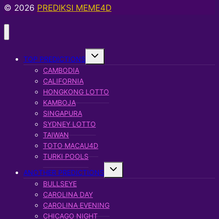
© 2026
PREDIKSI MEME4D
Toggle
TOP PREDICTIONS
child
menu
CAMBODIA
CALIFORNIA
HONGKONG LOTTO
KAMBOJA
SINGAPURA
SYDNEY LOTTO
TAIWAN
TOTO MACAU4D
TURKI POOLS
Toggle
ANOTHER PREDICTIONS
child
menu
BULLSEYE
CAROLINA DAY
CAROLINA EVENING
CHICAGO NIGHT