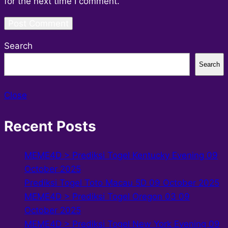
for the next time I comment.
Search
Search
Close
Recent Posts
MEME4D > Prediksi Togel Kentucky Evening 09
October 2025
Prediksi Togel Toto Macau 5D 09 October 2025
MEME4D > Prediksi Togel Oregon 03 09
October 2025
MEME4D > Prediksi Togel New York Evening 09