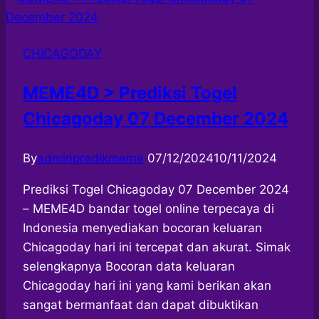
CHICAGODAY
MEME4D > Prediksi Togel
Chicagoday 07 December 2024
By
adminpredikmeme
07/12/2024
10/11/2024
Prediksi Togel Chicagoday 07 December 2024
– MEME4D bandar togel online terpecaya di
Indonesia menyediakan bocoran keluaran
Chicagoday hari ini tercepat dan akurat. Simak
selengkapnya Bocoran data keluaran
Chicagoday hari ini yang kami berikan akan
sangat bermanfaat dan dapat dibuktikan