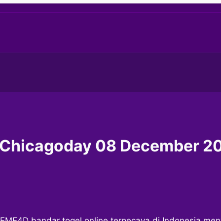
 Chicagoday 08 December 2
EME4D bandar togel online terpecaya di Indonesia men