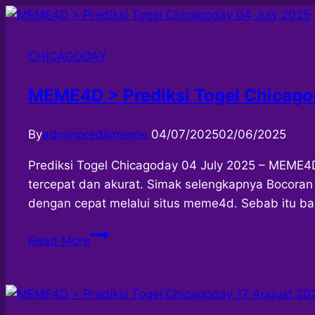
CHICAGODAY
MEME4D > Prediksi Togel Chicago
By
adminpredikmeme
04/07/2025
02/06/2025
Prediksi Togel Chicagoday 04 July 2025 – MEME4D 
tercepat dan akurat. Simak selengkapnya Bocoran 
dengan cepat melalui situs meme4d. Sebab itu b
MEME4D
Read More
>
Prediksi
Togel
Chicagoday