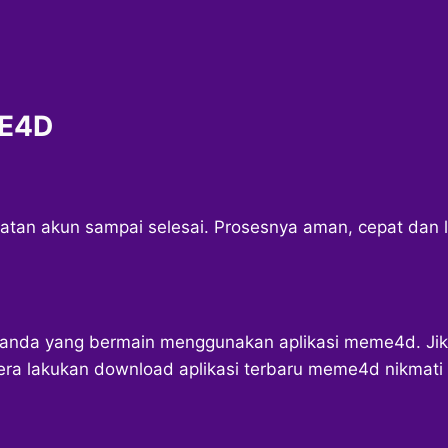
ME4D
mbuatan akun sampai selesai. Prosesnya aman, cepat dan
i anda yang bermain menggunakan aplikasi meme4d. Jik
Segera lakukan download aplikasi terbaru meme4d nikmat