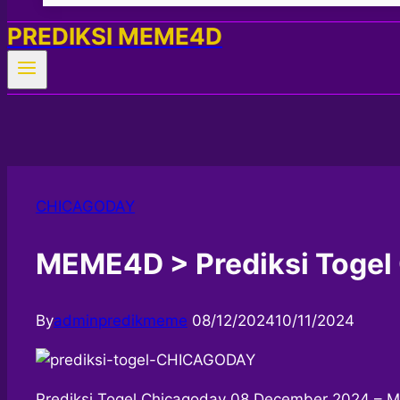
PREDIKSI MEME4D
CHICAGODAY
MEME4D > Prediksi Togel
By
adminpredikmeme
08/12/2024
10/11/2024
Prediksi Togel Chicagoday 08 December 2024 – M