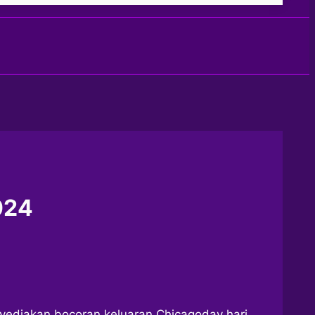
024
yediakan bocoran keluaran Chicagoday hari