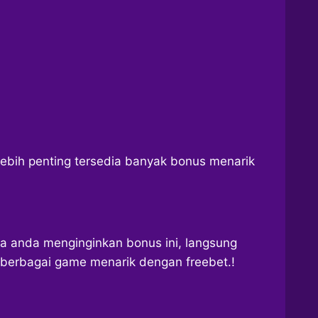
 lebih penting tersedia banyak bonus menarik
a anda menginginkan bonus ini, langsung
i berbagai game menarik dengan freebet.!