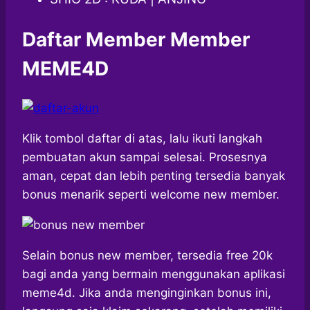
Daftar Member Member
MEME4D
Klik tombol daftar di atas, lalu ikuti langkah
pembuatan akun sampai selesai. Prosesnya
aman, cepat dan lebih penting tersedia banyak
bonus menarik seperti welcome new member.
Selain bonus new member, tersedia free 20k
bagi anda yang bermain menggunakan aplikasi
meme4d. Jika anda menginginkan bonus ini,