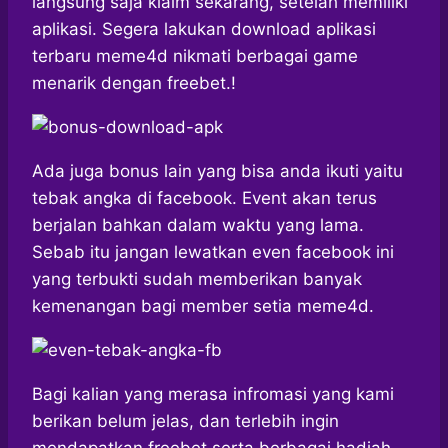
langsung saja klaim sekarang, setelah memiliki
aplikasi. Segera lakukan download aplikasi
terbaru meme4d nikmati berbagai game
menarik dengan freebet.!
Ada juga bonus lain yang bisa anda ikuti yaitu
tebak angka di facebook. Event akan terus
berjalan bahkan dalam waktu yang lama.
Sebab itu jangan lewatkan even facebook ini
yang terbukti sudah memberikan banyak
kemenangan bagi member setia meme4d.
Bagi kalian yang merasa infromasi yang kami
berikan belum jelas, dan terlebih ingin