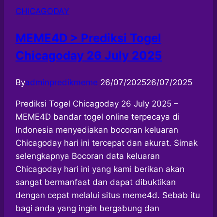
Chicagoday
CHICAGODAY
05
January
MEME4D > Prediksi Togel
2025
Chicagoday 26 July 2025
By
adminpredikmeme
26/07/2025
26/07/2025
Prediksi Togel Chicagoday 26 July 2025 –
MEME4D bandar togel online terpecaya di
Indonesia menyediakan bocoran keluaran
Chicagoday hari ini tercepat dan akurat. Simak
selengkapnya Bocoran data keluaran
Chicagoday hari ini yang kami berikan akan
sangat bermanfaat dan dapat dibuktikan
dengan cepat melalui situs meme4d. Sebab itu
bagi anda yang ingin bergabung dan