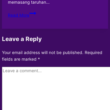
memasang taruhan…
MEME4D
Read More
>
Prediksi
Togel
Leave a Reply
Chicagoday
26
Your email address will not be published.
July
Required
fields are marked
2025
*