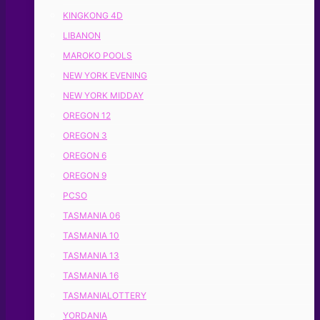
KINGKONG 4D
LIBANON
MAROKO POOLS
NEW YORK EVENING
NEW YORK MIDDAY
OREGON 12
OREGON 3
OREGON 6
OREGON 9
PCSO
TASMANIA 06
TASMANIA 10
TASMANIA 13
TASMANIA 16
TASMANIALOTTERY
YORDANIA