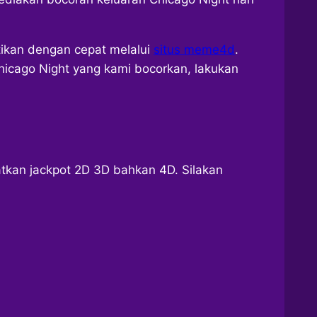
tikan dengan cepat melalui
situs meme4d
.
icago Night yang kami bocorkan, lakukan
atkan jackpot 2D 3D bahkan 4D. Silakan