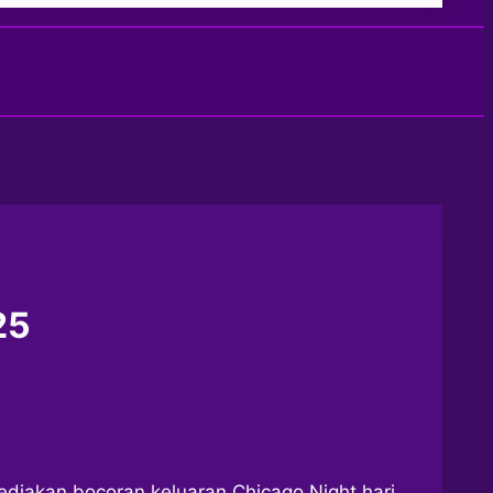
25
ediakan bocoran keluaran Chicago Night hari