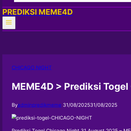
PREDIKSI MEME4D
CHICAGO NIGHT
MEME4D > Prediksi Togel 
By
adminpredikmeme
31/08/2025
31/08/2025
Prediksi Togel Chicago Night 31 August 2025 – ME