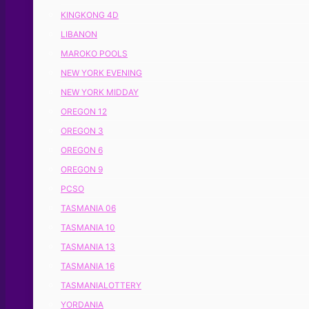
KINGKONG 4D
LIBANON
MAROKO POOLS
NEW YORK EVENING
NEW YORK MIDDAY
OREGON 12
OREGON 3
OREGON 6
OREGON 9
PCSO
TASMANIA 06
TASMANIA 10
TASMANIA 13
TASMANIA 16
TASMANIALOTTERY
YORDANIA