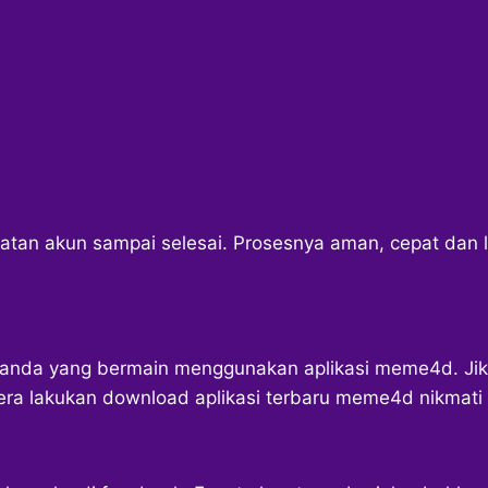
mbuatan akun sampai selesai. Prosesnya aman, cepat dan
i anda yang bermain menggunakan aplikasi meme4d. Jik
Segera lakukan download aplikasi terbaru meme4d nikmat