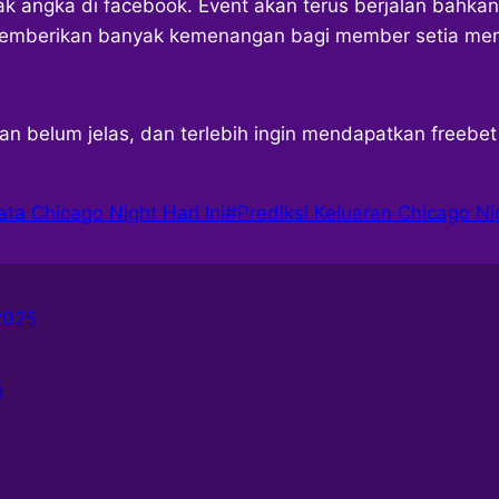
ebak angka di facebook. Event akan terus berjalan bahk
h memberikan banyak kemenangan bagi member setia m
an belum jelas, dan terlebih ingin mendapatkan freebe
ata Chicago Night Hari Ini
#
Prediksi Keluaran Chicago Ni
2025
5