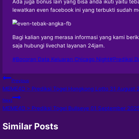
Ada juga bonus lain yang bisa anda ikuti yaitu t
lewatkan even facebook ini yang terbukti suda
Bagi kalian yang merasa informasi yang kami berik
saja hubungi livechat layanan 24jam.
Post
#
Bocoran Data Keluaran Chicago Night
#
Prediksi D
Tags:
Post
Previous
MEME4D > Prediksi Togel Hongkong Lotto 31 August 
navigation
Next
MEME4D > Prediksi Togel Bullseye 01 September 202
Similar Posts