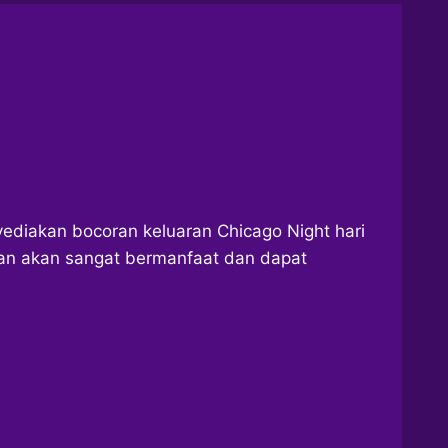
yediakan bocoran keluaran Chicago Night hari
ikan akan sangat bermanfaat dan dapat