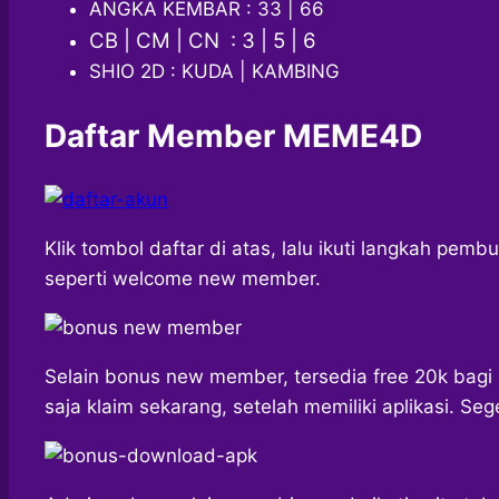
ANGKA KEMBAR : 33 | 66
CB | CM | CN : 3 | 5 | 6
SHIO 2D : KUDA | KAMBING
Daftar Member MEME4D
Klik tombol daftar di atas, lalu ikuti langkah pe
seperti welcome new member.
Selain bonus new member, tersedia free 20k bag
saja klaim sekarang, setelah memiliki aplikasi. 