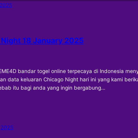
 Night 18 January 2025
EME4D bandar togel online terpecaya di Indonesia men
ran data keluaran Chicago Night hari ini yang kami ber
ebab itu bagi anda yang ingin bergabung…