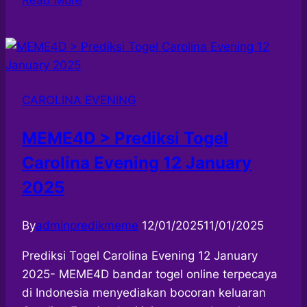
>
Prediksi
Togel
Carolina
Evening
CAROLINA EVENING
27
August
MEME4D > Prediksi Togel
2025
Carolina Evening 12 January
2025
By
adminpredikmeme
12/01/2025
11/01/2025
Prediksi Togel Carolina Evening 12 January
2025- MEME4D bandar togel online terpecaya
di Indonesia menyediakan bocoran keluaran