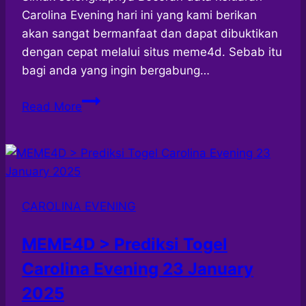
Carolina Evening hari ini yang kami berikan
akan sangat bermanfaat dan dapat dibuktikan
dengan cepat melalui situs meme4d. Sebab itu
bagi anda yang ingin bergabung…
MEME4D
Read More
>
Prediksi
Togel
Carolina
Evening
CAROLINA EVENING
08
July
MEME4D > Prediksi Togel
2024
Carolina Evening 23 January
2025