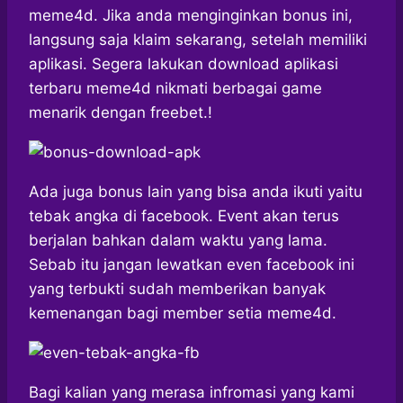
meme4d. Jika anda menginginkan bonus ini,
langsung saja klaim sekarang, setelah memiliki
aplikasi. Segera lakukan download aplikasi
terbaru meme4d nikmati berbagai game
menarik dengan freebet.!
Ada juga bonus lain yang bisa anda ikuti yaitu
tebak angka di facebook. Event akan terus
berjalan bahkan dalam waktu yang lama.
Sebab itu jangan lewatkan even facebook ini
yang terbukti sudah memberikan banyak
kemenangan bagi member setia meme4d.
Bagi kalian yang merasa infromasi yang kami