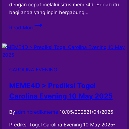
dengan cepat melalui situs meme4d. Sebab itu
bagi anda yang ingin bergabung…
MEME4D
Read More
>
Prediksi
Togel
Carolina
Evening
CAROLINA EVENING
29
September
MEME4D > Prediksi Togel
2024
Carolina Evening 10 May 2025
By
adminpredikmeme
10/05/2025
21/04/2025
Prediksi Togel Carolina Evening 10 May 2025-