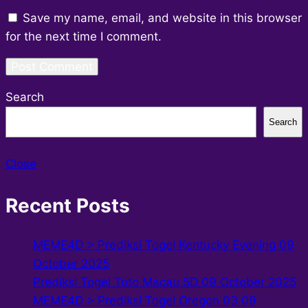
Save my name, email, and website in this browser
for the next time I comment.
Search
Search
Close
Recent Posts
MEME4D > Prediksi Togel Kentucky Evening 09
October 2025
Prediksi Togel Toto Macau 5D 09 October 2025
MEME4D > Prediksi Togel Oregon 03 09