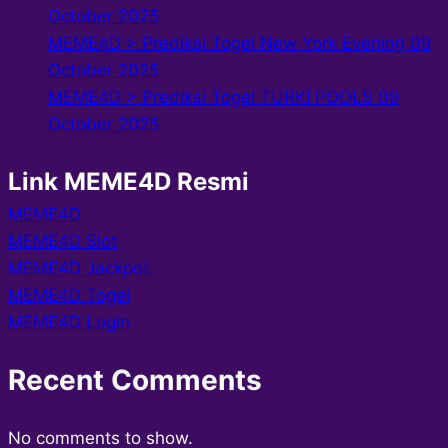
October 2025
MEME4D > Prediksi Togel New York Evening 09
October 2025
MEME4D > Prediksi Togel TURKI POOLS 09
October 2025
Link MEME4D Resmi
MEME4D
MEME4D Slot
MEME4D Jackpot
MEME4D Togel
MEME4D Login
Recent Comments
No comments to show.