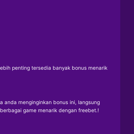
 lebih penting tersedia banyak bonus menarik
a anda menginginkan bonus ini, langsung
i berbagai game menarik dengan freebet.!