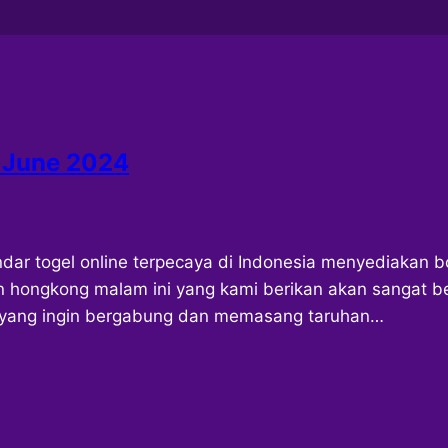
 June 2024
r togel online terpecaya di Indonesia menyediakan boc
n hongkong malam ini yang kami berikan akan sangat 
a yang ingin bergabung dan memasang taruhan…