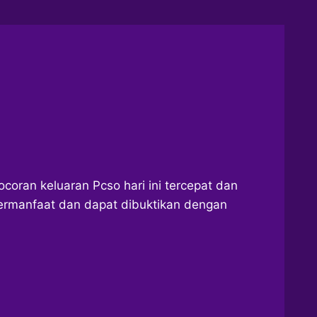
oran keluaran Pcso hari ini tercepat dan
bermanfaat dan dapat dibuktikan dengan