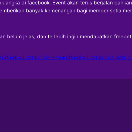
ebak angka di facebook. Event akan terus berjalan bahk
h memberikan banyak kemenangan bagi member setia m
an belum jelas, dan terlebih ingin mendapatkan freebe
a
#
Prediksi Cambodia Besok
#
Prediksi Cambodia Hari Ini