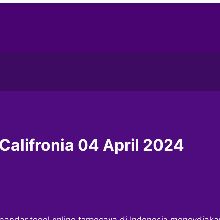
alifronia 04 April 2024
bandar togel online terpecaya di Indonesia meneydiakan 