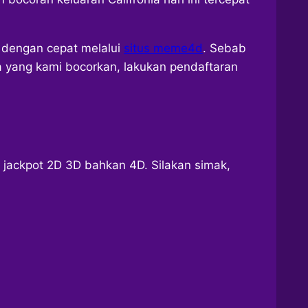
n dengan cepat melalui
situs meme4d
. Sebab
a yang kami bocorkan, lakukan pendaftaran
n jackpot 2D 3D bahkan 4D. Silakan simak,