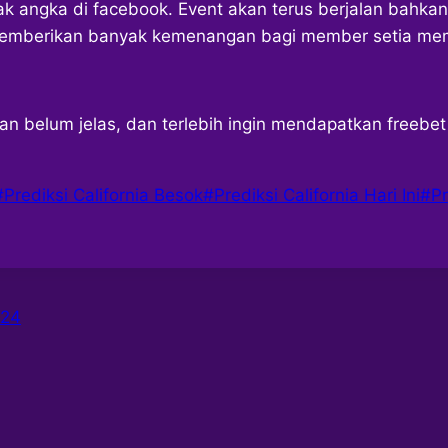
ebak angka di facebook. Event akan terus berjalan bahk
h memberikan banyak kemenangan bagi member setia m
an belum jelas, dan terlebih ingin mendapatkan freebe
#
Prediksi California Besok
#
Prediksi California Hari Ini
#
Pr
024