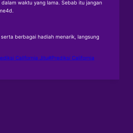
an dalam waktu yang lama. Sebab itu jangan
eme4d.
t serta berbagai hadiah menarik, langsung
ediksi California Jitu
#
Prediksi California