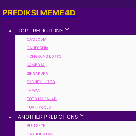
PREDIKSI MEME4D
Skip
to
content
TOP PREDICTIONS
CAMBODIA
CALIFORNIA
HONGKONG LOTTO
KAMBOJA
SINGAPURA
SYDNEY LOTTO
TAIWAN
TOTO MACAU4D
TURKI POOLS
ANOTHER PREDICTIONS
BULLSEYE
CAROLINA DAY