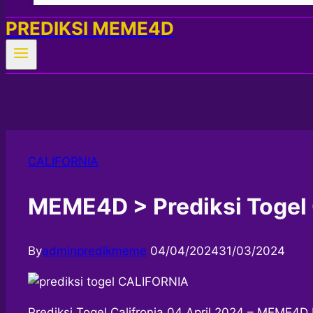
PREDIKSI MEME4D
CALIFORNIA
MEME4D > Prediksi Togel C
By
adminpredikmeme
04/04/2024
31/03/2024
Prediksi Togel Califronia 04 April 2024 – MEME4D 