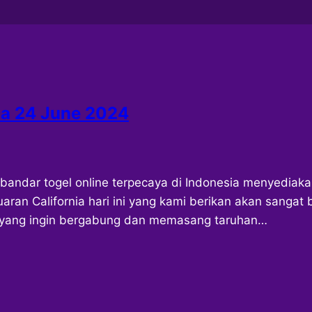
ia 24 June 2024
andar togel online terpecaya di Indonesia menyediakan 
aran California hari ini yang kami berikan akan sanga
a yang ingin bergabung dan memasang taruhan…