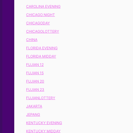
CAROLINA EVENING
CHICAGO NIGHT
CHICAGODAY
CHICAGOLOTTERY
CHINA
FLORIDA EVENING
FLORIDA MIDDAY
FUJIAN 12
FUJIAN 15
FUJIAN 20
FUJIAN 23
FUJIANLOTTERY
JAKARTA
JEPANG
KENTUCKY EVENING
KENTUCKY MIDDAY