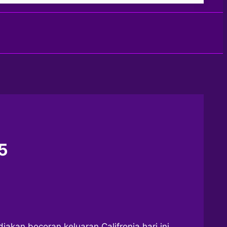
5
akan bocoran keluaran Califronia hari ini