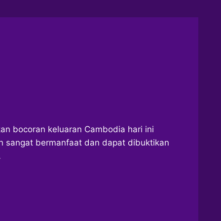
an bocoran keluaran Cambodia hari ini
an sangat bermanfaat dan dapat dibuktikan
…