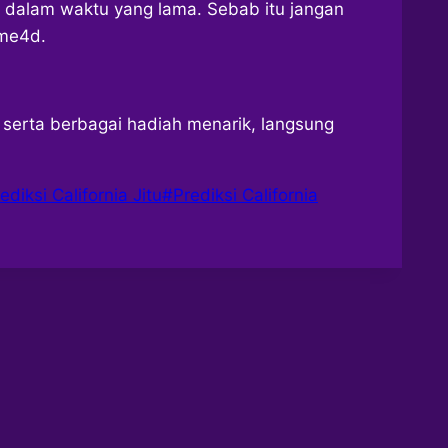
an dalam waktu yang lama. Sebab itu jangan
eme4d.
t serta berbagai hadiah menarik, langsung
ediksi California Jitu
#
Prediksi California