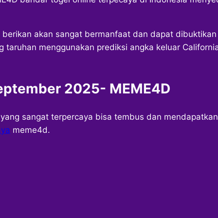
ami berikan akan sangat bermanfaat dan dapat dibuktika
 taruhan menggunakan prediksi angka keluar Californi
6 September 2025- MEME4D
rnia yang sangat terpercaya bisa tembus dan mendapatka
aya
meme4d.