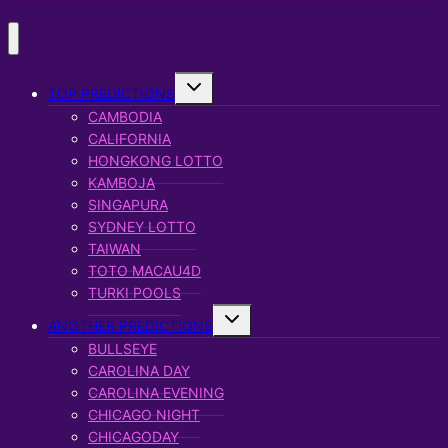
Toggle
TOP PREDICTIONS
child
menu
CAMBODIA
CALIFORNIA
HONGKONG LOTTO
KAMBOJA
SINGAPURA
SYDNEY LOTTO
TAIWAN
TOTO MACAU4D
TURKI POOLS
Toggle
ANOTHER PREDICTIONS
child
menu
BULLSEYE
CAROLINA DAY
CAROLINA EVENING
CHICAGO NIGHT
CHICAGODAY