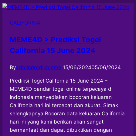
CALIFORNIA
MEME4D > Prediksi Togel
California 15 June 2024
By
adminpredikmeme
15/06/2024
05/06/2024
Prediksi Togel California 15 June 2024 –
MEME4D bandar togel online terpecaya di
Indonesia menyediakan bocoran keluaran
Califronia hari ini tercepat dan akurat. Simak
selengkapnya Bocoran data keluaran California
hari ini yang kami berikan akan sangat
bermanfaat dan dapat dibuktikan dengan