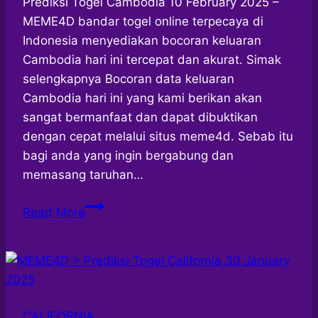
Prediksi Togel Cambodia 10 February 2025 –
MEME4D bandar togel online terpecaya di
Indonesia menyediakan bocoran keluaran
Cambodia hari ini tercepat dan akurat. Simak
selengkapnya Bocoran data keluaran
Cambodia hari ini yang kami berikan akan
sangat bermanfaat dan dapat dibuktikan
dengan cepat melalui situs meme4d. Sebab itu
bagi anda yang ingin bergabung dan
memasang taruhan…
Prediksi
Read More
Togel
Cambodia
10
February
2025
CALIFORNIA