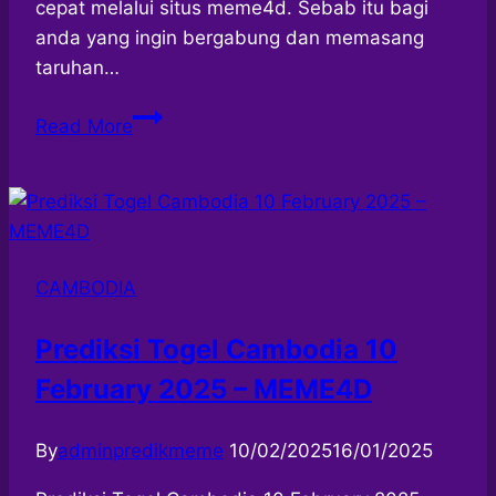
cepat melalui situs meme4d. Sebab itu bagi
anda yang ingin bergabung dan memasang
taruhan…
MEME4D
Read More
>
Prediksi
Togel
California
15
CAMBODIA
June
2024
Prediksi Togel Cambodia 10
February 2025 – MEME4D
By
adminpredikmeme
10/02/2025
16/01/2025