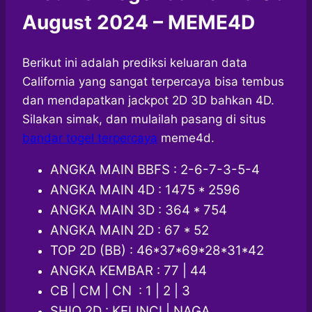
August 2024 – MEME4D
Berikut ini adalah prediksi keluaran data
California yang sangat terpercaya bisa tembus
dan mendapatkan jackpot 2D 3D bahkan 4D.
Silakan simak, dan mulailah pasang di situs
bandar togel terpercaya
meme4d.
ANGKA MAIN BBFS : 2-6-7-3-5-4
ANGKA MAIN 4D : 1475 * 2596
ANGKA MAIN 3D : 364 * 754
ANGKA MAIN 2D : 67 * 52
TOP 2D (BB) : 46*37*69*28*31*42
ANGKA KEMBAR : 77 | 44
CB | CM | CN : 1 | 2 | 3
SHIO 2D : KELINCI | NAGA