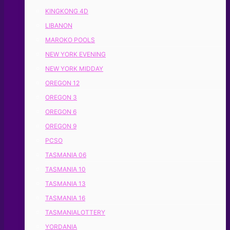
KINGKONG 4D
LIBANON
MAROKO POOLS
NEW YORK EVENING
NEW YORK MIDDAY
OREGON 12
OREGON 3
OREGON 6
OREGON 9
PCSO
TASMANIA 06
TASMANIA 10
TASMANIA 13
TASMANIA 16
TASMANIALOTTERY
YORDANIA