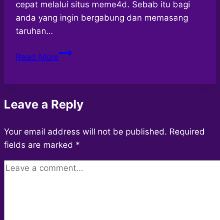
cepat melalui situs meme4d. Sebab itu bagi
anda yang ingin bergabung dan memasang
taruhan…
MEME4D
Read More
>
Prediksi
Togel
Leave a Reply
California
18
Your email address will not be published.
December
Required
fields are marked
2024
*