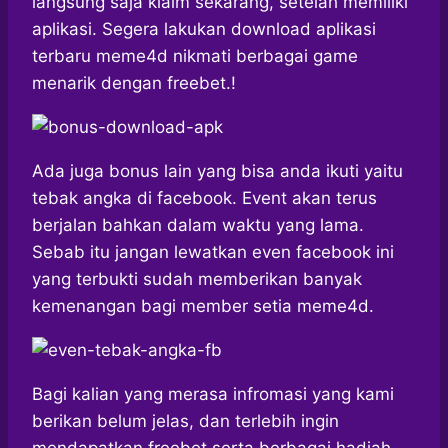
langsung saja klaim sekarang, setelah memiliki
aplikasi. Segera lakukan download aplikasi
terbaru meme4d nikmati berbagai game
menarik dengan freebet.!
Ada juga bonus lain yang bisa anda ikuti yaitu
tebak angka di facebook. Event akan terus
berjalan bahkan dalam waktu yang lama.
Sebab itu jangan lewatkan even facebook ini
yang terbukti sudah memberikan banyak
kemenangan bagi member setia meme4d.
Bagi kalian yang merasa infromasi yang kami
berikan belum jelas, dan terlebih ingin