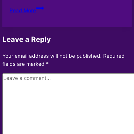
MEME4D
Read More
>
Prediksi
Togel
Leave a Reply
Bullseye
24
Your email address will not be published.
August
Required
fields are marked
2024
*