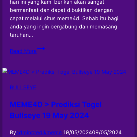
hari ini yang kami berikan akan sangat
bermanfaat dan dapat dibuktikan dengan
cepat melalui situs meme4d. Sebab itu bagi
anda yang ingin bergabung dan memasang
taruhan…
MEME4D
Read More
>
Prediksi
Togel
Bullseye
BULLSEYE
14
January
MEME4D > Prediksi Togel
2025
Bullseye 19 May 2024
By
adminpredikmeme
19/05/2024
09/05/2024