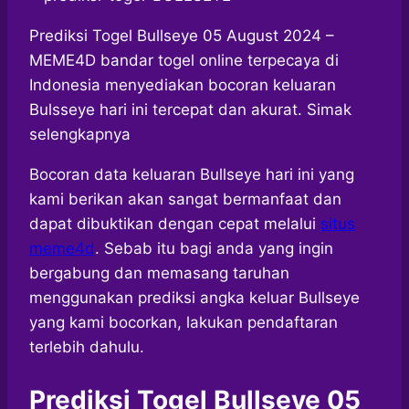
Prediksi Togel Bullseye 05 August 2024 –
MEME4D bandar togel online terpecaya di
Indonesia menyediakan bocoran keluaran
Bulsseye hari ini tercepat dan akurat. Simak
selengkapnya
Bocoran data keluaran Bullseye hari ini yang
kami berikan akan sangat bermanfaat dan
dapat dibuktikan dengan cepat melalui
situs
meme4d
. Sebab itu bagi anda yang ingin
bergabung dan memasang taruhan
menggunakan prediksi angka keluar Bullseye
yang kami bocorkan, lakukan pendaftaran
terlebih dahulu.
Prediksi Togel Bullseye 05