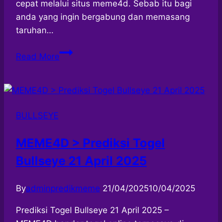
cepat melalui situs meme4d. Sebab itu bagi
anda yang ingin bergabung dan memasang
taruhan…
MEME4D
Read More
>
Prediksi
Togel
Bullseye
BULLSEYE
27
June
MEME4D > Prediksi Togel
2024
Bullseye 21 April 2025
By
adminpredikmeme
21/04/2025
10/04/2025
Prediksi Togel Bullseye 21 April 2025 –