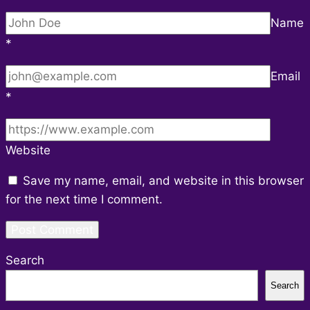
Name
*
Email
*
Website
Save my name, email, and website in this browser
for the next time I comment.
Search
Search