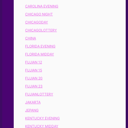
CAROLINA EVENING
CHICAGO NIGHT
CHICAGODAY
CHICAGOLOTTERY
CHINA
FLORIDA EVENING
FLORIDA MIDDAY
FUJIAN 12
FUJIAN 15
FUJIAN 20
FUJIAN 23
FUJIANLOTTERY
JAKARTA
JEPANG
KENTUCKY EVENING
KENTUCKY MIDDAY