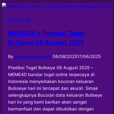
BULLSEYE
MEME4D > Prediksi Togel
Bullseye 06 August 2025
By
adminpredikmeme
06/08/2025
17/06/2025
Prediksi Togel Bullseye 06 August 2025 –
MEME4D bandar togel online terpecaya di
Indonesia menyediakan bocoran keluaran
Bulsseye hari ini tercepat dan akurat. Simak
selengkapnya Bocoran data keluaran Bullseye
hari ini yang kami berikan akan sangat
bermanfaat dan dapat dibuktikan dengan