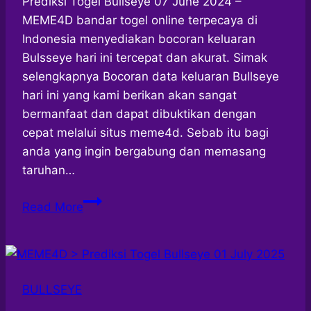
Prediksi Togel Bullseye 07 June 2024 –
MEME4D bandar togel online terpecaya di
Indonesia menyediakan bocoran keluaran
Bulsseye hari ini tercepat dan akurat. Simak
selengkapnya Bocoran data keluaran Bullseye
hari ini yang kami berikan akan sangat
bermanfaat dan dapat dibuktikan dengan
cepat melalui situs meme4d. Sebab itu bagi
anda yang ingin bergabung dan memasang
taruhan…
MEME4D
Read More
>
Prediksi
Togel
Bullseye
BULLSEYE
07