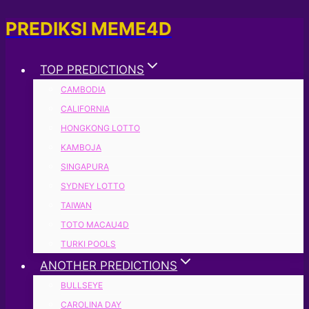
PREDIKSI MEME4D
Skip
to
content
TOP PREDICTIONS
CAMBODIA
CALIFORNIA
HONGKONG LOTTO
KAMBOJA
SINGAPURA
SYDNEY LOTTO
TAIWAN
TOTO MACAU4D
TURKI POOLS
ANOTHER PREDICTIONS
BULLSEYE
CAROLINA DAY