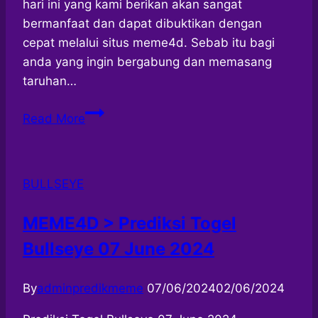
hari ini yang kami berikan akan sangat
bermanfaat dan dapat dibuktikan dengan
cepat melalui situs meme4d. Sebab itu bagi
anda yang ingin bergabung dan memasang
taruhan…
MEME4D
Read More
>
Prediksi
Togel
BULLSEYE
Bullseye
29
MEME4D > Prediksi Togel
May
Bullseye 07 June 2024
2024
By
adminpredikmeme
07/06/2024
02/06/2024