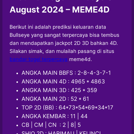
August 2024 – MEME4D
Berikut ini adalah prediksi keluaran data
Bullseye yang sangat terpercaya bisa tembus
dan mendapatkan jackpot 2D 3D bahkan 4D.
Silakan simak, dan mulailah pasang di situs
bandar togel terpercaya
meme4d.
ANGKA MAIN BBFS : 2-8-4-3-7-1
ANGKA MAIN 4D : 4965 * 4863
ANGKA MAIN 3D : 425 * 359
ANGKA MAIN 2D : 52 * 61
TOP 2D (BB) : 64*73*54*69*34*17
ANGKA KEMBAR : 11 | 44
CB | CM | CN : 2 | 8| 5
SHIO 2D : HARIMAU | KELINCI