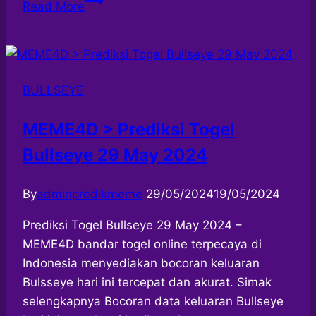
Read More
>
Prediksi
Togel
Bullseye
BULLSEYE
19
September
MEME4D > Prediksi Togel
2025
Bullseye 29 May 2024
By
adminpredikmeme
29/05/2024
19/05/2024
Prediksi Togel Bullseye 29 May 2024 –
MEME4D bandar togel online terpecaya di
Indonesia menyediakan bocoran keluaran
Bulsseye hari ini tercepat dan akurat. Simak
selengkapnya Bocoran data keluaran Bullseye