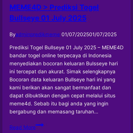
June
MEME4D > Prediksi Togel
2024
Bullseye 01 July 2025
By
adminpredikmeme
01/07/2025
01/07/2025
Prediksi Togel Bullseye 01 July 2025 – MEME4D
bandar togel online terpecaya di Indonesia
menyediakan bocoran keluaran Bulsseye hari
ini tercepat dan akurat. Simak selengkapnya
Bocoran data keluaran Bullseye hari ini yang
kami berikan akan sangat bermanfaat dan
dapat dibuktikan dengan cepat melalui situs
meme4d. Sebab itu bagi anda yang ingin
bergabung dan memasang taruhan…
MEME4D
Read More
>