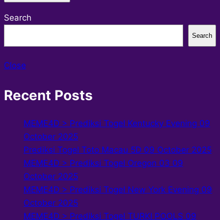
Search
Search
Close
Recent Posts
MEME4D > Prediksi Togel Kentucky Evening 09
October 2025
Prediksi Togel Toto Macau 5D 09 October 2025
MEME4D > Prediksi Togel Oregon 03 09
October 2025
MEME4D > Prediksi Togel New York Evening 09
October 2025
MEME4D > Prediksi Togel TURKI POOLS 09