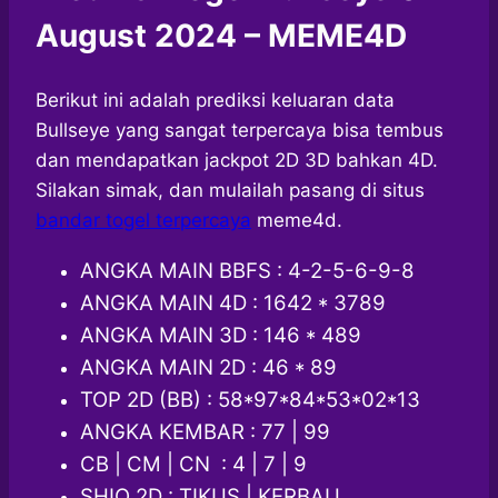
August 2024 – MEME4D
Berikut ini adalah prediksi keluaran data
Bullseye yang sangat terpercaya bisa tembus
dan mendapatkan jackpot 2D 3D bahkan 4D.
Silakan simak, dan mulailah pasang di situs
bandar togel terpercaya
meme4d.
ANGKA MAIN BBFS : 4-2-5-6-9-8
ANGKA MAIN 4D : 1642 * 3789
ANGKA MAIN 3D : 146 * 489
ANGKA MAIN 2D : 46 * 89
TOP 2D (BB) : 58*97*84*53*02*13
ANGKA KEMBAR : 77 | 99
CB | CM | CN : 4 | 7 | 9
SHIO 2D : TIKUS | KERBAU