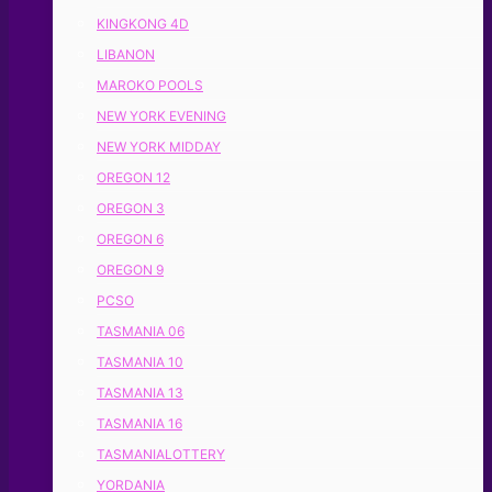
KINGKONG 4D
LIBANON
MAROKO POOLS
NEW YORK EVENING
NEW YORK MIDDAY
OREGON 12
OREGON 3
OREGON 6
OREGON 9
PCSO
TASMANIA 06
TASMANIA 10
TASMANIA 13
TASMANIA 16
TASMANIALOTTERY
YORDANIA