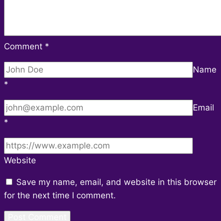
Comment
*
Name
*
Email
*
Website
Save my name, email, and website in this browser
for the next time I comment.