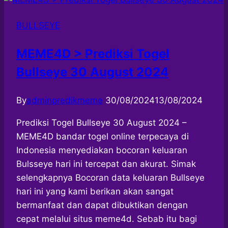
Togel
Bullseye
BULLSEYE
19
August
MEME4D > Prediksi Togel
2024
Bullseye 30 August 2024
By
adminpredikmeme
30/08/2024
13/08/2024
Prediksi Togel Bullseye 30 August 2024 –
MEME4D bandar togel online terpecaya di
Indonesia menyediakan bocoran keluaran
Bulsseye hari ini tercepat dan akurat. Simak
selengkapnya Bocoran data keluaran Bullseye
hari ini yang kami berikan akan sangat
bermanfaat dan dapat dibuktikan dengan
cepat melalui situs meme4d. Sebab itu bagi