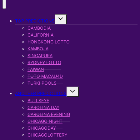
Toggle
TOP PREDICTIONS
child
menu
CAMBODIA
CALIFORNIA
HONGKONG LOTTO
KAMBOJA
SINGAPURA
SYDNEY LOTTO
TAIWAN
TOTO MACAU4D
TURKI POOLS
Toggle
ANOTHER PREDICTIONS
child
menu
BULLSEYE
CAROLINA DAY
CAROLINA EVENING
CHICAGO NIGHT
CHICAGODAY
CHICAGOLOTTERY