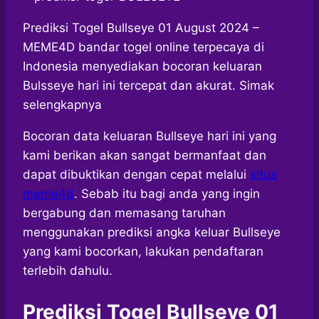
Prediksi Togel Bullseye 01 August 2024 –
MEME4D bandar togel online terpecaya di
Indonesia menyediakan bocoran keluaran
Bulsseye hari ini tercepat dan akurat. Simak
selengkapnya
Bocoran data keluaran Bullseye hari ini yang
kami berikan akan sangat bermanfaat dan
dapat dibuktikan dengan cepat melalui
situs
meme4d
. Sebab itu bagi anda yang ingin
bergabung dan memasang taruhan
menggunakan prediksi angka keluar Bullseye
yang kami bocorkan, lakukan pendaftaran
terlebih dahulu.
Prediksi Togel Bullseye 01