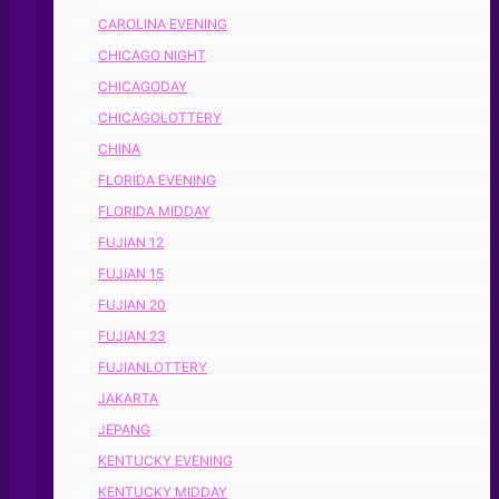
CAROLINA EVENING
CHICAGO NIGHT
CHICAGODAY
CHICAGOLOTTERY
CHINA
FLORIDA EVENING
FLORIDA MIDDAY
FUJIAN 12
FUJIAN 15
FUJIAN 20
FUJIAN 23
FUJIANLOTTERY
JAKARTA
JEPANG
KENTUCKY EVENING
KENTUCKY MIDDAY