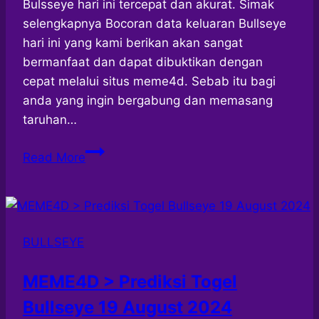
Bulsseye hari ini tercepat dan akurat. Simak
selengkapnya Bocoran data keluaran Bullseye
hari ini yang kami berikan akan sangat
bermanfaat dan dapat dibuktikan dengan
cepat melalui situs meme4d. Sebab itu bagi
anda yang ingin bergabung dan memasang
taruhan…
MEME4D
Read More
>
Prediksi
Togel
Bullseye
BULLSEYE
16
February
MEME4D > Prediksi Togel
2025
Bullseye 19 August 2024