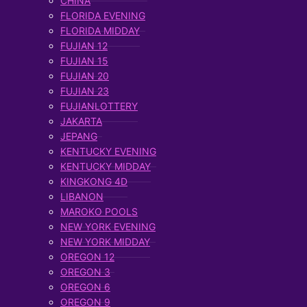
CHINA
FLORIDA EVENING
FLORIDA MIDDAY
FUJIAN 12
FUJIAN 15
FUJIAN 20
FUJIAN 23
FUJIANLOTTERY
JAKARTA
JEPANG
KENTUCKY EVENING
KENTUCKY MIDDAY
KINGKONG 4D
LIBANON
MAROKO POOLS
NEW YORK EVENING
NEW YORK MIDDAY
OREGON 12
OREGON 3
OREGON 6
OREGON 9