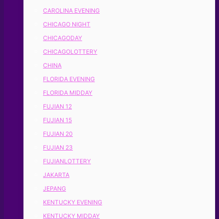
CAROLINA EVENING
CHICAGO NIGHT
CHICAGODAY
CHICAGOLOTTERY
CHINA
FLORIDA EVENING
FLORIDA MIDDAY
FUJIAN 12
FUJIAN 15
FUJIAN 20
FUJIAN 23
FUJIANLOTTERY
JAKARTA
JEPANG
KENTUCKY EVENING
KENTUCKY MIDDAY