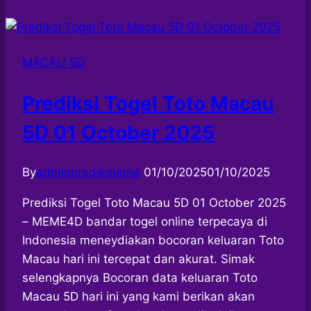
Toto
Macau
5D
MACAU 5D
02
October
Prediksi Togel Toto Macau
2025
5D 01 October 2025
By
adminpredikmeme
01/10/2025
01/10/2025
Prediksi Togel Toto Macau 5D 01 October 2025
– MEME4D bandar togel online terpecaya di
Indonesia meneydiakan bocoran keluaran Toto
Macau hari ini tercepat dan akurat. Simak
selengkapnya Bocoran data keluaran Toto
Macau 5D hari ini yang kami berikan akan