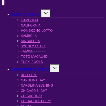
Toggle
TOP PREDICTIONS
child
menu
CAMBODIA
CALIFORNIA
HONGKONG LOTTO
KAMBOJA
SINGAPURA
SYDNEY LOTTO
TAIWAN
TOTO MACAU4D
TURKI POOLS
Toggle
ANOTHER PREDICTIONS
child
menu
BULLSEYE
CAROLINA DAY
CAROLINA EVENING
CHICAGO NIGHT
CHICAGODAY
CHICAGOLOTTERY