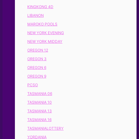
KINGKONG 4D
LIBANON
MAROKO POOLS
NEW YORK EVENING
NEW YORK MIDDAY
OREGON 12
OREGON 3
OREGON 6
OREGON 9
PCSO
TASMANIA 06
TASMANIA 10
TASMANIA 13
TASMANIA 16
TASMANIALOTTERY
YORDANIA