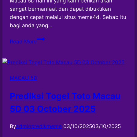
Macau 5D hari ini yang kami berikan akan
sangat bermanfaat dan dapat dibuktikan
dengan cepat melalui situs meme4d. Sebab itu
bagi anda yang…
Prediksi
Read More
Togel
Toto
Macau
5D
MACAU 5D
04
October
Prediksi Togel Toto Macau
2025
5D 03 October 2025
By
adminpredikmeme
03/10/2025
03/10/2025