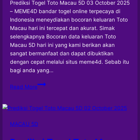
Prediksi Togel Toto Macau 5D 03 October 2025
– MEME4D bandar togel online terpecaya di
Indonesia meneydiakan bocoran keluaran Toto
Macau hari ini tercepat dan akurat. Simak
selengkapnya Bocoran data keluaran Toto
Macau 5D hari ini yang kami berikan akan
sangat bermanfaat dan dapat dibuktikan
dengan cepat melalui situs meme4d. Sebab itu
bagi anda yang…
Prediksi
Read More
Togel
Toto
Macau
5D
MACAU 5D
03
October