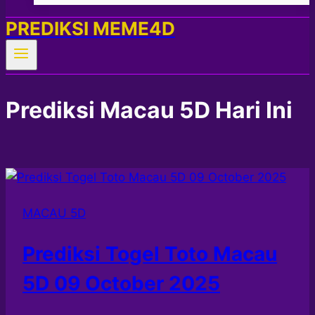
PREDIKSI MEME4D
Prediksi Macau 5D Hari Ini
MACAU 5D
Prediksi Togel Toto Macau
5D 09 October 2025