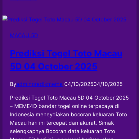
Togel
Toto
Macau
5D
MACAU 5D
05
October
Prediksi Togel Toto Macau
2025
5D 04 October 2025
By
adminpredikmeme
04/10/2025
04/10/2025
Prediksi Togel Toto Macau 5D 04 October 2025
– MEME4D bandar togel online terpecaya di
Indonesia meneydiakan bocoran keluaran Toto
Macau hari ini tercepat dan akurat. Simak
selengkapnya Bocoran data keluaran Toto