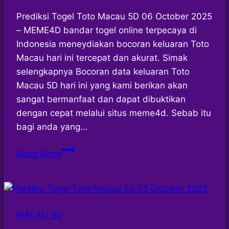
Prediksi Togel Toto Macau 5D 06 October 2025
– MEME4D bandar togel online terpecaya di
Indonesia meneydiakan bocoran keluaran Toto
Macau hari ini tercepat dan akurat. Simak
selengkapnya Bocoran data keluaran Toto
Macau 5D hari ini yang kami berikan akan
sangat bermanfaat dan dapat dibuktikan
dengan cepat melalui situs meme4d. Sebab itu
bagi anda yang…
Prediksi
Read More
Togel
Toto
Macau
5D
MACAU 5D
06