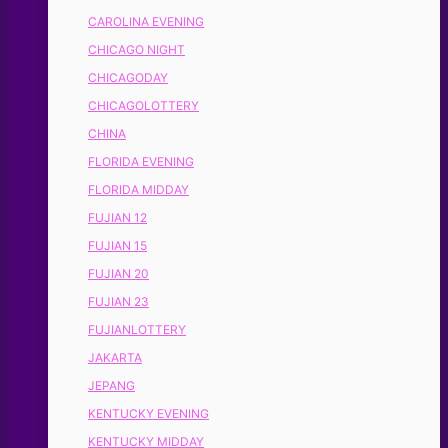
CAROLINA EVENING
CHICAGO NIGHT
CHICAGODAY
CHICAGOLOTTERY
CHINA
FLORIDA EVENING
FLORIDA MIDDAY
FUJIAN 12
FUJIAN 15
FUJIAN 20
FUJIAN 23
FUJIANLOTTERY
JAKARTA
JEPANG
KENTUCKY EVENING
KENTUCKY MIDDAY