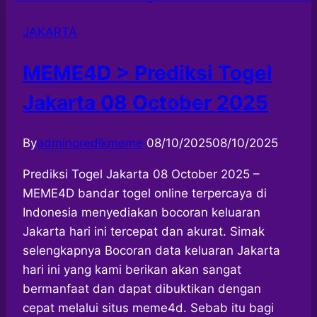
Jakarta
JAKARTA
09
October
MEME4D > Prediksi Togel
2025
Jakarta 08 October 2025
By
adminpredikmeme
08/10/2025
08/10/2025
Prediksi Togel Jakarta 08 October 2025 –
MEME4D bandar togel online terpercaya di
Indonesia menyediakan bocoran keluaran
Jakarta hari ini tercepat dan akurat. Simak
selengkapnya Bocoran data keluaran Jakarta
hari ini yang kami berikan akan sangat
bermanfaat dan dapat dibuktikan dengan
cepat melalui situs meme4d. Sebab itu bagi