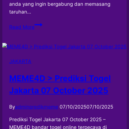
anda yang ingin bergabung dan memasang
taruhan…
MEME4D
Read More
>
Prediksi
Togel
Jakarta
JAKARTA
08
October
MEME4D > Prediksi Togel
2025
Jakarta 07 October 2025
By
adminpredikmeme
07/10/2025
07/10/2025
Prediksi Togel Jakarta 07 October 2025 –
MEME4D bandar togel online terpecaya di