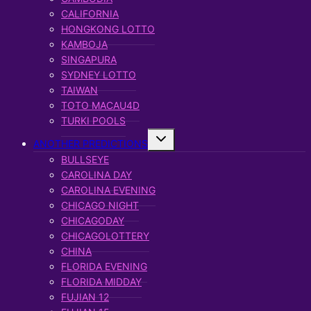
CALIFORNIA
HONGKONG LOTTO
KAMBOJA
SINGAPURA
SYDNEY LOTTO
TAIWAN
TOTO MACAU4D
TURKI POOLS
Toggle
ANOTHER PREDICTIONS
child
menu
BULLSEYE
CAROLINA DAY
CAROLINA EVENING
CHICAGO NIGHT
CHICAGODAY
CHICAGOLOTTERY
CHINA
FLORIDA EVENING
FLORIDA MIDDAY
FUJIAN 12