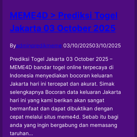
October
MEME4D > Prediksi Togel
2025
Jakarta 03 October 2025
By
adminpredikmeme
03/10/2025
03/10/2025
Prediksi Togel Jakarta 03 October 2025 –
MEME4D bandar togel online terpecaya di
Indonesia menyediakan bocoran keluaran
Jakarta hari ini tercepat dan akurat. Simak
selengkapnya Bocoran data keluaran Jakarta
hari ini yang kami berikan akan sangat
bermanfaat dan dapat dibuktikan dengan
cepat melalui situs meme4d. Sebab itu bagi
anda yang ingin bergabung dan memasang
taruhan…