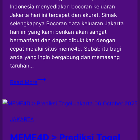
Indonesia menyediakan bocoran keluaran
Jakarta hari ini tercepat dan akurat. Simak
selengkapnya Bocoran data keluaran Jakarta
hari ini yang kami berikan akan sangat
bermanfaat dan dapat dibuktikan dengan
cepat melalui situs meme4d. Sebab itu bagi
anda yang ingin bergabung dan memasang
taruhan…
MEME4D
Read More
>
Prediksi
Togel
Jakarta
JAKARTA
07
October
MEME4D > Prediksi Togel
2025