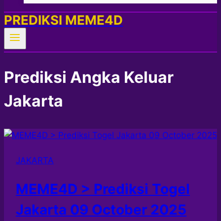
PREDIKSI MEME4D
Prediksi Angka Keluar
Jakarta
JAKARTA
MEME4D > Prediksi Togel
Jakarta 09 October 2025