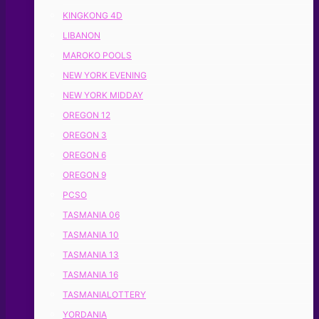
KINGKONG 4D
LIBANON
MAROKO POOLS
NEW YORK EVENING
NEW YORK MIDDAY
OREGON 12
OREGON 3
OREGON 6
OREGON 9
PCSO
TASMANIA 06
TASMANIA 10
TASMANIA 13
TASMANIA 16
TASMANIALOTTERY
YORDANIA