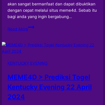
akan sangat bermanfaat dan dapat dibuktikan
dengan cepat melalui situs meme4d. Sebab itu
bagi anda yang ingin bergabung…
MEME4D
Read More
>
Prediksi
Togel
Kentucky
Evening
KENTUCKY EVENING
23
April
MEME4D > Prediksi Togel
2024
Kentucky Evening 22 April
2024