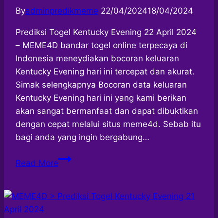
By
adminpredikmeme
22/04/2024
18/04/2024
Prediksi Togel Kentucky Evening 22 April 2024
– MEME4D bandar togel online terpecaya di
Indonesia meneydiakan bocoran keluaran
Kentucky Evening hari ini tercepat dan akurat.
Simak selengkapnya Bocoran data keluaran
Kentucky Evening hari ini yang kami berikan
akan sangat bermanfaat dan dapat dibuktikan
dengan cepat melalui situs meme4d. Sebab itu
bagi anda yang ingin bergabung…
MEME4D
Read More
>
Prediksi
Togel
Kentucky