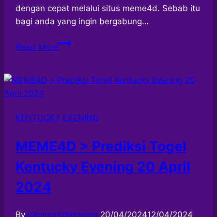
dengan cepat melalui situs meme4d. Sebab itu
bagi anda yang ingin bergabung…
MEME4D
Read More
>
Prediksi
Togel
Kentucky
Evening
KENTUCKY EVENING
21
April
MEME4D > Prediksi Togel
2024
Kentucky Evening 20 April
2024
By
adminpredikmeme
20/04/2024
12/04/2024