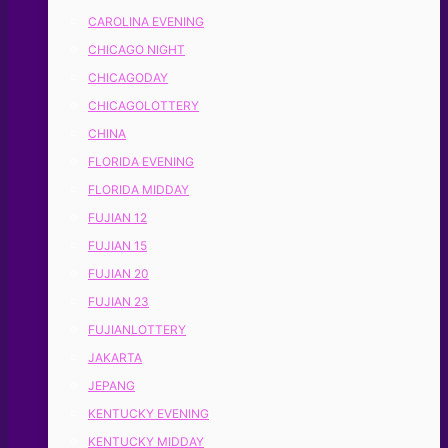
CAROLINA EVENING
CHICAGO NIGHT
CHICAGODAY
CHICAGOLOTTERY
CHINA
FLORIDA EVENING
FLORIDA MIDDAY
FUJIAN 12
FUJIAN 15
FUJIAN 20
FUJIAN 23
FUJIANLOTTERY
JAKARTA
JEPANG
KENTUCKY EVENING
KENTUCKY MIDDAY