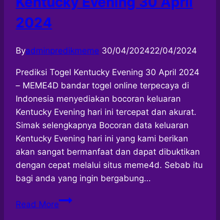
Kentucky Evening 30 April
2024
By
adminpredikmeme
30/04/2024
22/04/2024
Prediksi Togel Kentucky Evening 30 April 2024
– MEME4D bandar togel online terpecaya di
Indonesia menyediakan bocoran keluaran
Kentucky Evening hari ini tercepat dan akurat.
Simak selengkapnya Bocoran data keluaran
Kentucky Evening hari ini yang kami berikan
akan sangat bermanfaat dan dapat dibuktikan
dengan cepat melalui situs meme4d. Sebab itu
bagi anda yang ingin bergabung…
MEME4D
Read More
>