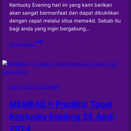
Kentucky Evening hari ini yang kami berikan
akan sangat bermanfaat dan dapat dibuktikan
dengan cepat melalui situs meme4d. Sebab itu
bagi anda yang ingin bergabung…
MEME4D
Read More
>
Prediksi
Togel
Kentucky
Evening
KENTUCKY EVENING
26
April
MEME4D > Prediksi Togel
2024
Kentucky Evening 25 April
2024