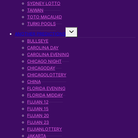
SYDNEY LOTTO
TAIWAN
TOTO MACAU4D
TURKI POOLS
Toggle
ANOTHER PREDICTIONS
child
menu
BULLSEYE
CAROLINA DAY
CAROLINA EVENING
CHICAGO NIGHT
CHICAGODAY
CHICAGOLOTTERY
CHINA
FLORIDA EVENING
FLORIDA MIDDAY
FUJIAN 12
FUJIAN 15
FUJIAN 20
FUJIAN 23
FUJIANLOTTERY
JAKARTA