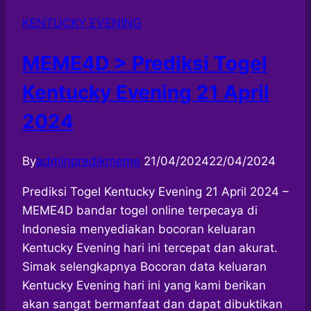
Evening
KENTUCKY EVENING
22
April
MEME4D > Prediksi Togel
2024
Kentucky Evening 21 April
2024
By
adminpredikmeme
21/04/2024
22/04/2024
Prediksi Togel Kentucky Evening 21 April 2024 –
MEME4D bandar togel online terpecaya di
Indonesia menyediakan bocoran keluaran
Kentucky Evening hari ini tercepat dan akurat.
Simak selengkapnya Bocoran data keluaran
Kentucky Evening hari ini yang kami berikan
akan sangat bermanfaat dan dapat dibuktikan