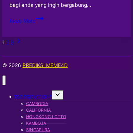
bagi anda yang ingin bergabung…
MEME4D
Read More
>
Prediksi
Next
Page
Togel
1
2
3
Page
Kentucky
navigation
Evening
© 2026
PREDIKSI MEME4D
18
April
2024
Toggle
TOP PREDICTIONS
child
menu
CAMBODIA
CALIFORNIA
HONGKONG LOTTO
KAMBOJA
SINGAPURA